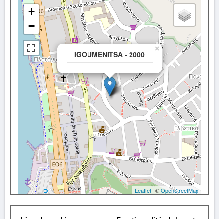
+
−
×
IGOUMENITSA - 2000
Leaflet
| ©
OpenStreetMap