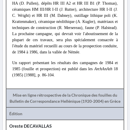
HA (D. Pullen), dépôts HR III A2 et HR III Β1 (P. Thomas),
céramiques HM III/HR I-II (J. Rutter), architecture HR I-II (J.
C. Wright) et HR III (M. Dabney), outillage lithique poli (K.
Krattenmaker), céramique néolithique (A. Kugler), matériaux et
techniques de construction (R. Mersereau), faune (P. Halstead).
La prochaine campagne, qui devrait voir l'aboutissement de la
plupart de ces travaux, sera plus spécialement consacrée à
l'étude du matériel recueilli au cours de la prospection conduite,
de 1984 à 1986, dans la vallée de Némée.
Un rapport présentant les résultats des campagnes de 1984 et
1985 (fouille et prospection) est publié dans les
ArchAnAth
18
(1985) [1988], p. 86-104.
Mise en ligne rétrospective de la Chronique des fouilles du
Bulletin de Correspondance Hellénique (1920-2004) en Grèce
Édition
Oreste DECAVALLAS