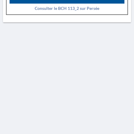
Consulter le BCH 113_2 sur Persée
AVERTISSEMENT
La Chronique des fouilles en ligne ne constitue en aucun cas une publication des
découvertes qui y sont signalées. L'EfA et la BSA ne peuvent délivrer de copie des
illustrations qui y sont reproduites et dont ils ne détiennent pas les droits.