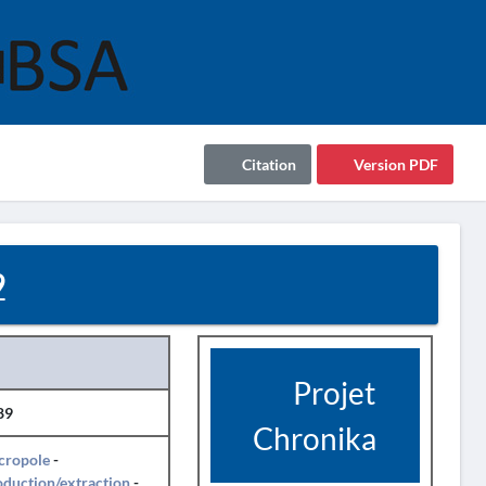
Citation
Version PDF
9
Projet
89
Chronika
cropole
-
duction/extraction
-