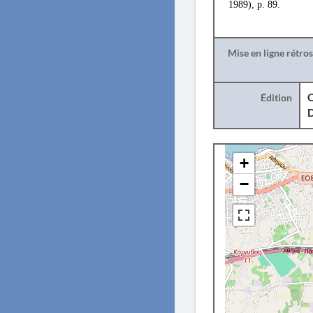
1989), p. 89.
Mise en ligne rétro
Édition
O
+
−