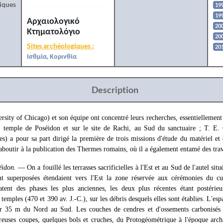
iques
199
19
Αρχαιολογικό
20
Κτηματολόγιο
20
Sites archéologiques :
20
Ισθμία, Κορινθία
Description
sity of Chicago) et son équipe ont concentré leurs recherches, essentiellement s
 temple de Poséidon et sur le site de Rachi, au Sud du sanctuaire ; T. E.
es) a pour sa part dirigé la première de trois missions d'étude du matériel et
boutir à la publication des Thermes romains, où il a également entamé des trav
éidon.
— On a fouillé les terrasses sacrificielles à l'Est et au Sud de l'autel sit
ment superposées étendaient vers l'Est la zone réservée aux cérémonies du 
datent des phases les plus anciennes, les deux plus récentes étant postérie
temples (470 et 390 av. J.-C.), sur les débris desquels elles sont établies. L'es
r 35 m du Nord au Sud. Les couches de cendres et d'ossements carbonisés r
euses coupes, quelques bols et cruches, du Protogéométrique à l'époque arch