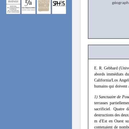
géograph
E. R. Gebhard (Univer
abords immédiats du
California/Los Angel
humains qui doivent a
1) Sanctuaire de Pos
terrasses partielle
sacrificiel. Quatre 
destructions des deux 
m d'Est en Ouest su
contenaient de nombr