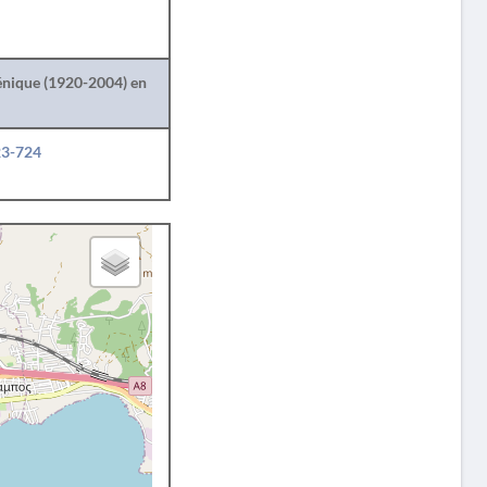
lénique (1920-2004) en
23-724