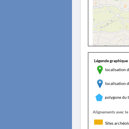
Légende graphique 
localisation d
localisation
polygone du 
Alignements avec le
Sites archéol