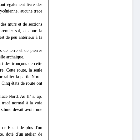
 ont également livré des
mycénienne, aucune trace
 des murs et de sections
premier sol, et donc la
est de peu antérieur à la
s de terre et de pierres
elle archaïque.
rt des tronçons de cette
e. Cette route, la seule
ur rallier la partie Nord-
. Cinq états de route ont
e
 face Nord. Au II
s. ap.
n tracé normal à la voie
'Isthme devait avoir une
e de Rachi de plus d'un
te, doté d'un atelier de