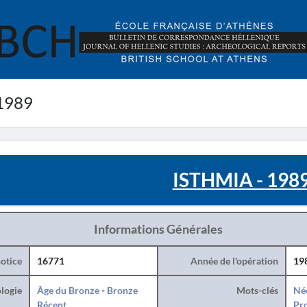
1989
ISTHMIA - 198
Informations Générales
otice
16771
Année de l'opération
19
logie
Âge du Bronze
-
Bronze
Mots-clés
Né
Récent
Pro