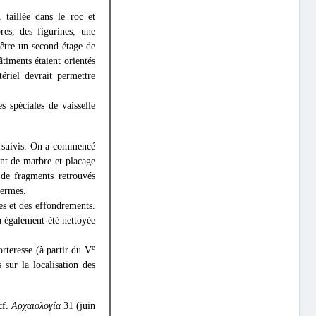
 taillée dans le roc et
res, des figurines, une
-être un second étage de
âtiments étaient orientés
ériel devrait permettre
s spéciales de vaisselle
ursuivis. On a commencé
ent de marbre et placage
 de fragments retrouvés
hermes.
s et des effondrements.
a également été nettoyée
e
forteresse (à partir du V
 sur la localisation des
cf.
Αρχαιολογία
31 (juin