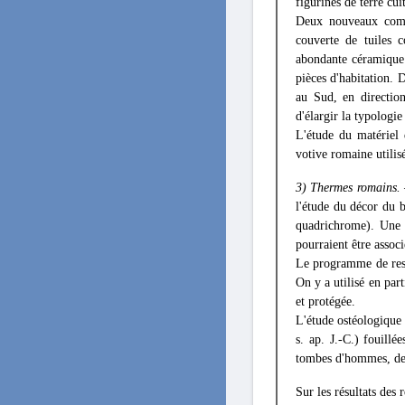
figurines de terre cu
Deux nouveaux compl
couverte de tuiles c
abondante céramique c
pièces d'habitation. D
au Sud, en direction
d'élargir la typologie
L'étude du matériel d
votive romaine utilis
3) Thermes romains.
l'étude du décor du 
quadrichrome). Une 
pourraient être assoc
Le programme de rest
On y a utilisé en par
et protégée.
L'étude ostéologique
s. ap. J.-C.) fouill
tombes d'hommes, de 
Sur les résultats de