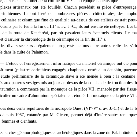
ite, a existé au sommet de la colline du VI
s. à l'époque hellénistique.
exes artisanaux ont été fouillés. Chacun possédait sa pièce d'entreposage,
orinthiennes. Ils ont livré de nombreuses pièces architecturales, des ampho
ulinaire et céramique fine de qualité : au-dessus de ces ateliers existait peut
e
étruits par le feu à la fin du III
s. av. J.-C., ils ont ensuite été nettoyés. Les b
 de la route de Kenchréai, par où passaient leurs éventuels clients. Le mat
e
 et d'assurer la chronologie de la céramique de la fin du III
s.
es divers secteurs a également progressé : citons entre autres celle des série
ée dans le culte de Palaimon.
— L'étude et l'enregistrement informatique du matériel céramique ont été po
bâtiment (pilastres corinthiens engagés, chapiteaux ornés d'un dauphin, pavem
étude préliminaire de la céramique slave a été menée à bien : la centaine
iés aux pauvres vestiges mis au jour au-dessus de la couche de destruction des t
auration a commencé par la mosaïque de la pièce VII, menacée par des fissure
ticulier un cadre d'aluminium spécialement étudié. La mosaïque de la pièce VI 
e
e
 des deux cents sépultures de la nécropole Ouest (VI
-V
s. av. J.-C.) et de la 
ées depuis 1967, entamée par M. Giesen, permet déjà d'intéressantes remarques
femmes et d'enfants.
s recherches géomorphologiques et archéologiques dans la zone du Palaimônion, 