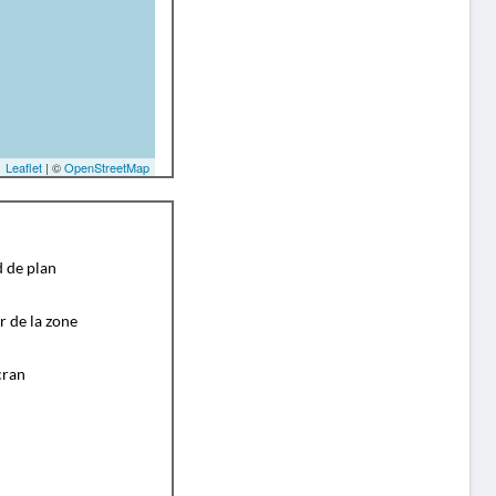
Leaflet
| ©
OpenStreetMap
d de plan
r de la zone
cran