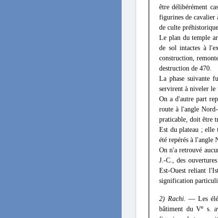
être délibérément cas
figurines de cavalier
de culte préhistorique
Le plan du temple ar
de sol intactes à l'
construction, remont
destruction de 470.
La phase suivante fu
servirent à niveler le
On a d'autre part rep
route à l'angle Nord-
praticable, doit être
Est du plateau ; elle
été repérés à l'angle 
On n'a retrouvé aucun
J.-C., des ouvertures
Est-Ouest reliant l'
signification particul
2) Rachi.
— Les éléme
e
bâtiment du V
s. av