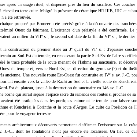
sés après un usage rituel, et dispersés près du lieu du sacrifice. Ces couches
 à cheval en terre cuite. Malgré la présence de céramique HR IIIB, IIIC et sub
 n'a été retrouvée.
chaïque proposé par Broneer a été précisé grâce à la découverte des tranchées
extrémité Ouest du bâtiment. L'existence d'un péristyle a été confirmée. Le 
e
e
eraient au milieu du VII
s. ; le second sol date de la fin du VI
s. ; le dernier 
e
e
t la construction du premier stade au 3
quart du VI
s. : d'épaisses couche
 terrain au Sud-Est du temple, en recouvrant la partie Sud-Est de l'aire sacrifici
éré le tracé probable de la route menant de l'Isthme au sanctuaire, et découve
Ouest du temple et, vers le Nord-Est, en direction du gymnase (?) et du théâtr
e
 très ancienne. Une nouvelle route Est-Ouest fut construite au IV
s. av. J.-C. po
 tournait ensuite vers la vallée de Rachi au Sud et la vieille route de Kenchréai
Nord-Est du plateau, jusqu'à la destruction du sanctuaire en 146 av. J.-C.
e borne qui aurait séparé l'espace sacré du
téménos
des routes si proches de sa
 avaient été pratiquées dans les portiques entourant le temple pour laisser so
Isthme et Kenchréai à Corinthe et la route d'Argos. Le culte du Poséidon de l
ière pour le voyageur terrestre.
nts architecturaux découverts permettent d'affirmer l'existence sur la crêt
. J.-C., dont les fondations n'ont pas encore été localisées. Un lieu de cul
e