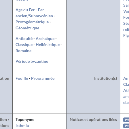
San
Âge du Fer
-
Fer
Voi
ancien/Submycénien
-
For
Protogéométrique
-
Sé
Géométrique
rel
Fig
Antiquité
-
Archaïque
-
Classique
-
Hellénistique
-
Romaine
Période byzantine
ration
Fouille
-
Programmée
Institution(s)
Am
Cla
Ath
amé
cla
tion /
Toponyme
Notices et opérations liées
19
tions
Isthmia
19