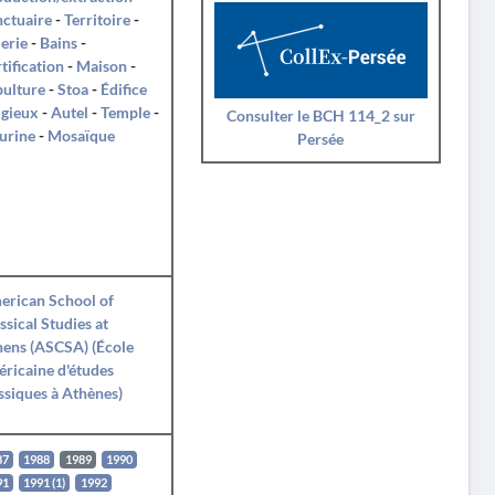
ctuaire
-
Territoire
-
erie
-
Bains
-
tification
-
Maison
-
pulture
-
Stoa
-
Édifice
igieux
-
Autel
-
Temple
-
Consulter le BCH 114_2 sur
urine
-
Mosaïque
Persée
erican School of
ssical Studies at
ens (ASCSA) (École
ricaine d'études
ssiques à Athènes)
87
1988
1989
1990
91
1991 (1)
1992