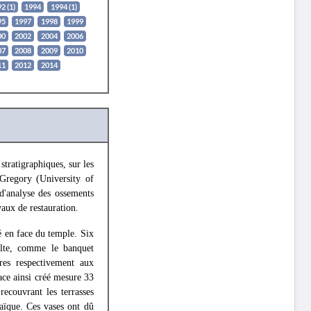
2 (1)
1994
1994 (1)
95
1997
1998
1999
00
2002
2004
2006
07
2008
2009
2010
11
2012
2014
tratigraphiques, sur les
 Gregory (University of
 d'analyse des ossements
aux de restauration.
ué en face du temple. Six
culte, comme le banquet
ures respectivement aux
pace ainsi créé mesure 33
ecouvrant les terrasses
aïque. Ces vases ont dû