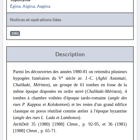
Égine, Aigina, Aegina
Notices et opérations liées
1981
Description
Parmi les découvertes des années 1980-81 on retiendra plusieurs
e
hypogées funéraires du V
siècle av. J.-C. (
Aghii Assomati
,
Chalikaki
,
Méristos
), un groupe de 61 tombes en fosse de la
même époque disposées en ordre serré (
Chalikaki-Méristos
), 4
tombes à chambre voûtées d'époque tardo-romaine (
angle des
rues P. Kappou et Kolokotroni
) et les restes d'un grand édifice
classique en poros réutilisé comme atelier à l'époque byzantine
(
angle des rues L. Lada et Lambonos
).
ArchDelt
35 (1980) [1988]
Chron
., p. 92-95, et 36 (1981)
[1988]
Chron
., p. 65-71.