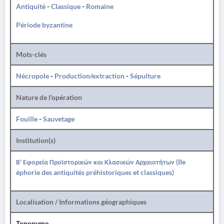
Antiquité
-
Classique
-
Romaine
Période byzantine
Mots-clés
Nécropole
-
Production/extraction
-
Sépulture
Nature de l'opération
Fouille
-
Sauvetage
Institution(s)
Β' Εφορεία Προϊστορικών και Κλασικών Αρχαιοτήτων (IIe
éphorie des antiquités préhistoriques et classiques)
Localisation / Informations géographiques
Toponyme