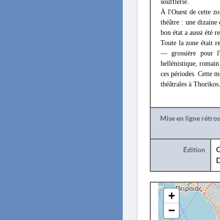
soufflerie.
À l'Ouest de cette zon
théâtre : une dizaine 
bon état a aussi été r
Toute la zone était 
— grossière pour l
hellénistique, romain
ces périodes. Cette 
théâtrales à Thorikos
Mise en ligne rétro
Édition
O
+
−