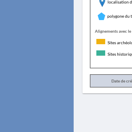
localisation
polygone du 
Alignements avec le
Sites archéol
Sites histori
Date de cr