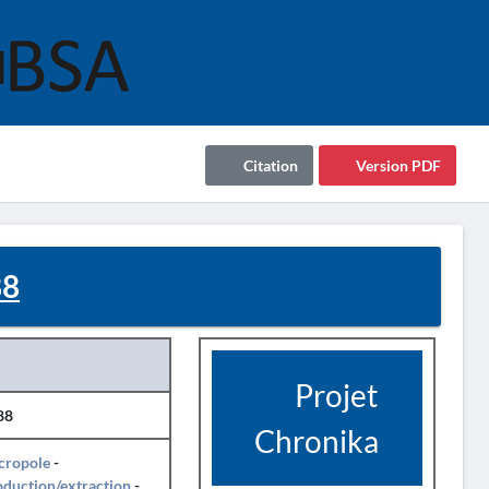
Citation
Version PDF
88
Projet
88
Chronika
cropole
-
duction/extraction
-