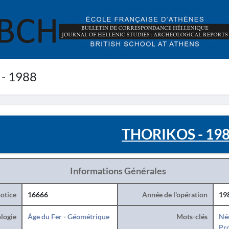
- 1988
THORIKOS - 19
Informations Générales
otice
16666
Année de l'opération
19
logie
Âge du Fer
-
Géométrique
Mots-clés
Né
Pro