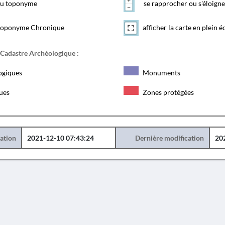
 du toponyme
se rapprocher ou s'éloigne
toponyme Chronique
afficher la carte en plein é
 Cadastre Archéologique :
ogiques
Monuments
ques
Zones protégées
éation
2021-12-10 07:43:24
Dernière modification
20