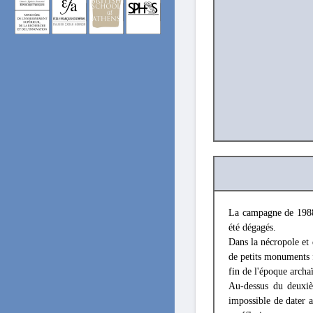
La campagne de 1988,
été dégagés.
Dans la nécropole et
de petits monuments f
fin de l'époque archa
Au-dessus du deuxiè
impossible de dater a