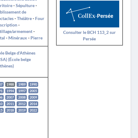
ritoire
-
Sépulture
-
blissement de
ctacles
-
Théâtre
-
Four
nscription
-
tillage/armement
-
Consulter le BCH 113_2 sur
tal
-
Minéraux
-
Pierre
Persée
le Belge d'Athènes
SA) (École belge
thènes)
87
1988
1989
1990
91
1994
1997
2005
06
2007
2008
2009
10
2011
2012
2014
15
2018
2019
2022