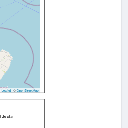
Leaflet
| ©
OpenStreetMap
d de plan