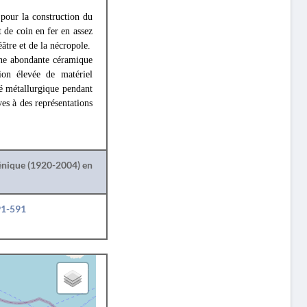
s pour la construction du
t de coin en fer en assez
éâtre et de la nécropole.
une abondante céramique
ion élevée de matériel
té métallurgique pendant
ves à des représentations
lénique (1920-2004) en
91-591