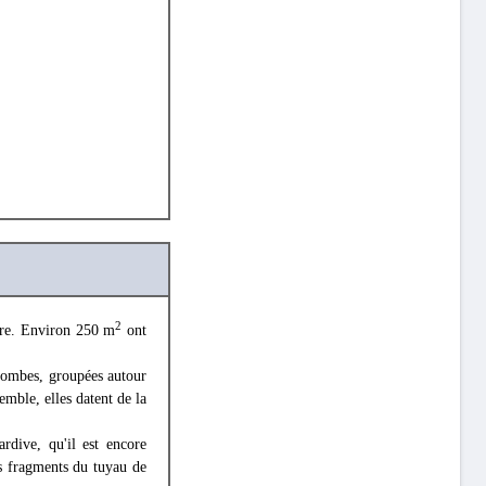
2
âtre. Environ 250 m
ont
 tombes, groupées autour
emble, elles datent de la
dive, qu'il est encore
es fragments du tuyau de