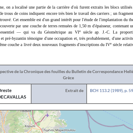
e, on a localisé une partie de la carrière d'où furent extraits les blocs utilisé
de trous de coins indiquent encore très bien le travail des carriers ; un fragmen
etrouvé. Cet ensemble est d'un grand intérêt pour l'étude de l'implantation du th
recouverte par une couche de terres remuées de 1,50 m d'épaisseur, contenant 
e
'essentiel — qui va du Géométrique au VI
siècle ap. J.-C. La proport
 et pré-byzantin témoigne d'une occupation et, très probablement, d'une activi
e
même couche a livré deux nouveaux fragments d'inscriptions du IV
siècle relati
.
spective de la Chronique des fouilles du Bulletin de Correspondance Hel
Grèce
reste
Extrait de
BCH 113.2 (1989), p. 5
DECAVALLAS