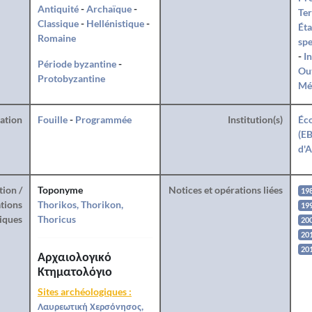
Antiquité
-
Archaïque
-
Ter
Classique
-
Hellénistique
-
Éta
Romaine
spe
-
I
Période byzantine
-
Ou
Protobyzantine
Mé
ration
Fouille
-
Programmée
Institution(s)
Éco
(EB
d'A
tion /
Toponyme
Notices et opérations liées
19
tions
Thorikos, Thorikon,
19
iques
Thoricus
20
20
20
Αρχαιολογικό
Κτηματολόγιο
Sites archéologiques :
Λαυρεωτική Χερσόνησος,