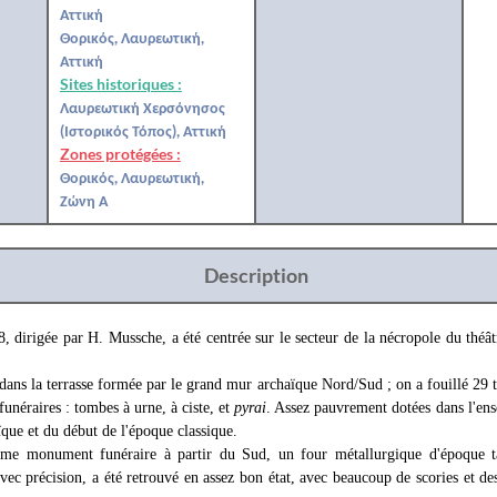
Αττική
Θορικός, Λαυρεωτική,
Αττική
Sites historiques :
Λαυρεωτική Χερσόνησος
(Ιστορικός Τόπος), Αττική
Zones protégées :
Θορικός, Λαυρεωτική,
Ζώνη Α
Description
 dirigée par H. Mussche, a été centrée sur le secteur de la nécropole du thé
 dans la terrasse formée par le grand mur archaïque Nord/Sud ; on a fouillé 29
unéraires : tombes à urne, à ciste, et
pyrai
. Assez pauvrement dotées dans l'ens
ïque et du début de l'époque classique.
me monument funéraire à partir du Sud, un four métallurgique d'époque tar
vec précision, a été retrouvé en assez bon état, avec beaucoup de scories et d