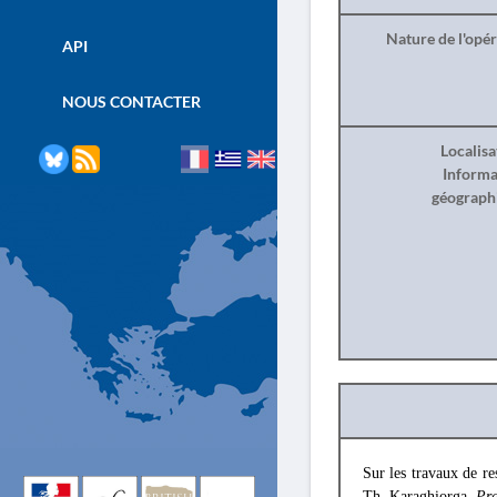
Nature de l'opé
API
NOUS CONTACTER
Localisa
Informa
géograph
Sur les travaux de re
Th. Karaghiorga,
Pr