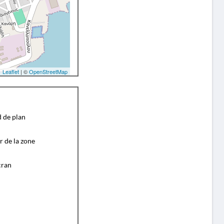
Leaflet
| ©
OpenStreetMap
d de plan
r de la zone
cran