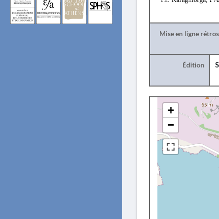
Mise en ligne rétro
Édition
S
+
−