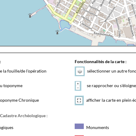
:
Fonctionnalités de la carte :
e la fouille/de l'opération
sélectionner un autre fon
 du toponyme
se rapprocher ou s'éloigne
toponyme Chronique
afficher la carte en plein é
 Cadastre Archéologique :
ogiques
Monuments