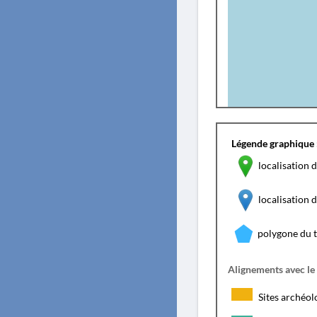
Légende graphique 
localisation d
localisation
polygone du 
Alignements avec le
Sites archéol