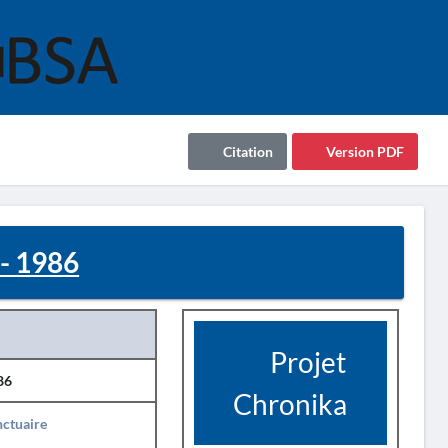
Citation
Version PDF
 - 1986
Projet
86
Chronika
ctuaire