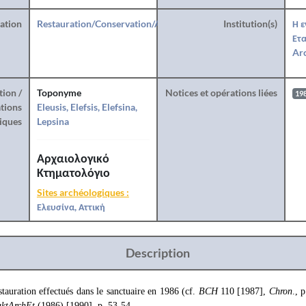
ration
Restauration/Conservation/Anastylose
Institution(s)
Η ε
Ετα
Arc
tion /
Toponyme
Notices et opérations liées
19
tions
Eleusis, Elefsis, Elefsina,
iques
Lepsina
Αρχαιολογικό
Κτηματολόγιο
Sites archéologiques :
Ελευσίνα, Αττική
Description
stauration effectués dans le sanctuaire en 1986 (cf.
BCH
110 [1987],
Chron
., 
aktArchEt
(1986) [1990], p. 53-54.