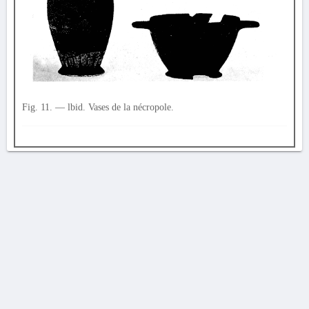
Fig. 11. — lbid. Vases de la nécropole.