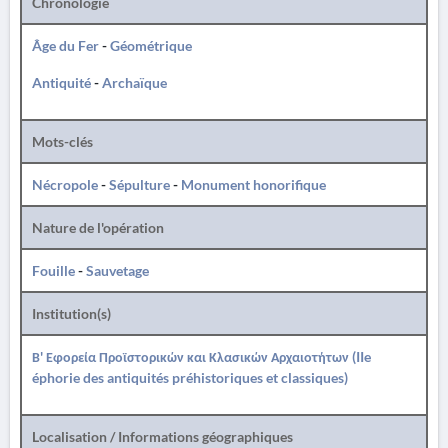
Chronologie
Âge du Fer
-
Géométrique
Antiquité
-
Archaïque
Mots-clés
Nécropole
-
Sépulture
-
Monument honorifique
Nature de l'opération
Fouille
-
Sauvetage
Institution(s)
Β' Εφορεία Προϊστορικών και Κλασικών Αρχαιοτήτων (IIe
éphorie des antiquités préhistoriques et classiques)
Localisation / Informations géographiques