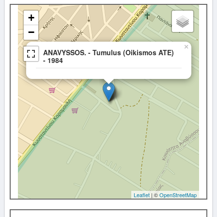
+
−
×
ANAVYSSOS. - Tumulus (Oikismos ATE)
- 1984
Leaflet
| ©
OpenStreetMap