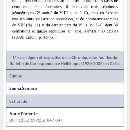
moins trois hérôa, consacrés au culte des morts, et des bases de
deux monuments funéraires, il recouvrait trois sépultures
e
e
géométriques (2
moitié du VIII
s. av. J.-C), deux en fosse et
une sépulture en jarre de nourrisson, et de nombreuses tombes
e
e
du VII
(
fig. 11
) et du dernier tiers du VI
s. av. J.-C, dont 34
crémations et quatre sépultures en jarre.
ArchDelt
39 (1984)
[1989],
Chron
., p. 43-45.
Mise en ligne rétrospective de la Chronique des fouilles du
Bulletin de Correspondance Hellénique (1920-2004) en Grèce
Édition
Samia Samara
Extrait de
Anne Pariente
BCH 115.2 (1991), p. 847-847