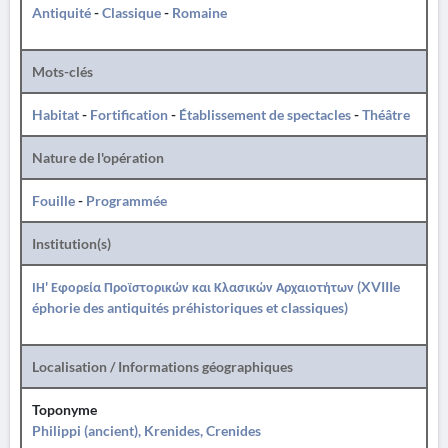
Antiquité
-
Classique
-
Romaine
Mots-clés
Habitat
-
Fortification
-
Établissement de spectacles
-
Théâtre
Nature de l'opération
Fouille
-
Programmée
Institution(s)
ΙΗ' Εφορεία Προϊστορικών και Κλασικών Αρχαιοτήτων (XVIIIe
éphorie des antiquités préhistoriques et classiques)
Localisation / Informations géographiques
Toponyme
Philippi (ancient), Krenides, Crenides