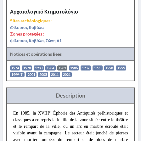
Αρχαιολογικό Κτηματολόγιο
Sites archéologiques :
Φίλιπποι, Καβάλα
Zones protégées :
Φίλιπποι, Καβάλα, Ζώνη Α1
Notices et opérations liées
1974
1978
1980
1984
1985
1986
1987
1993
1998
1999
1999 (1)
2001
2005
2011
2021
Description
e
En 1985, la XVIII
Éphorie des Antiquités préhistoriques et
classiques a entrepris la fouille de la zone située entre le théâtre
et le rempart de la ville, où un arc en marbre écroulé était
visible avant la campagne. Le secteur était jonché de pierres
avec mortier tombées du rempart et de blocs de marbre