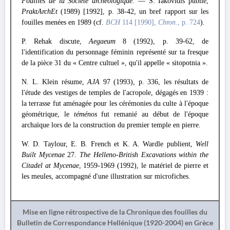
Fouilles de la Société archéologique.
— S. Iakovidis publie,
PraktArchEt
(1989) [1992], p. 38-42, un bref rapport sur les
fouilles menées en 1989 (cf.
BCH
114 [1990],
Chron
., p. 724
).
P. Rehak discute,
Aegaeum
8 (1992), p. 39-62, de
l'identification du personnage féminin représenté sur ta fresque
de la pièce 31 du « Centre cultuel », qu'il appelle « sitopotnia ».
N. L. Klein résume,
AJA
97 (1993), p. 336, les résultats de
l'étude des vestiges de temples de l'acropole, dégagés en 1939 :
la terrasse fut aménagée pour les cérémonies du culte à l'époque
géométrique, le
téménos
fut remanié au début de l'époque
archaïque lors de la construction du premier temple en pierre.
W. D. Taylour, E. B. French et K. A. Wardle publient,
Well
Built Mycenae
27.
The Helleno-British Excavations within the
Citadel at Mycenae
, 1959-1969 (1992), le matériel de pierre et
les meules, accompagné d'une illustration sur microfiches.
Mise en ligne rétrospective de la Chronique des fouilles du
Bulletin de Correspondance Hellénique (1920-2004) en Grèce