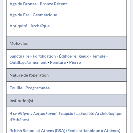
Âge du Bronze
-
Bronze Récent
Âge du Fer
-
Géométrique
Antiquité
-
Archaïque
Mots-clés
Sanctuaire
-
Fortification
-
Édifice religieux
-
Temple
-
Outillage/armement
-
Peinture
-
Pierre
Nature de l'opération
Fouille
-
Programmée
Institution(s)
Η εν Αθήναις Αρχαιολογική Εταιρεία (La Société Archéologique
d'Athènes)
British School at Athens (BSA) (École britannique à Athènes)