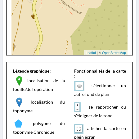
Leaflet
| ©
OpenStreetMap
Légende graphique :
Fonctionnalités de la carte
:
localisation de la
sélectionner un
fouille/de l'opération
autre fond de plan
localisation du
se rapprocher ou
toponyme
s'éloigner de la zone
polygone du
afficher la carte en
toponyme Chronique
plein écran