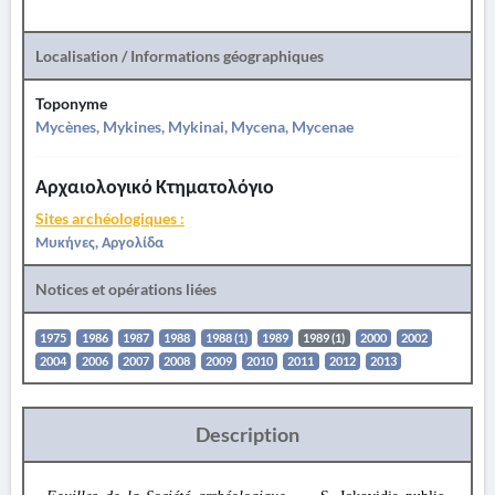
Localisation / Informations géographiques
Toponyme
Mycènes, Mykines, Mykinai, Mycena, Mycenae
Αρχαιολογικό Κτηματολόγιο
Sites archéologiques :
Μυκήνες, Αργολίδα
Notices et opérations liées
1975
1986
1987
1988
1988 (1)
1989
1989 (1)
2000
2002
2004
2006
2007
2008
2009
2010
2011
2012
2013
Description