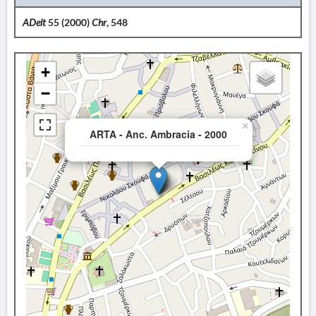
ADelt
55 (2000)
Chr
, 548
+
−
×
ARTA - Anc. Ambracia - 2000