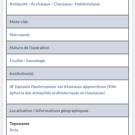
Antiquité
-
Archaïque
-
Classique
-
Hellénistique
Mots-clés
Nécropole
Nature de l'opération
Fouille
-
Sauvetage
Institution(s)
ΙΒ' Εφορεία Προϊστορικών και Κλασικών Αρχαιοτήτων (XIIe
éphorie des antiquités préhistoriques et classiques)
Localisation / Informations géographiques
Toponyme
Arta