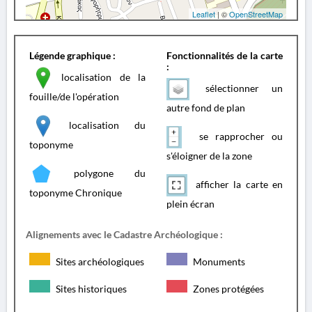
Leaflet
| ©
OpenStreetMap
Légende graphique :
Fonctionnalités de la carte
:
localisation de la
sélectionner un
fouille/de l'opération
autre fond de plan
localisation du
se rapprocher ou
toponyme
s'éloigner de la zone
polygone du
afficher la carte en
toponyme Chronique
plein écran
Alignements avec le Cadastre Archéologique :
Sites archéologiques
Monuments
Sites historiques
Zones protégées