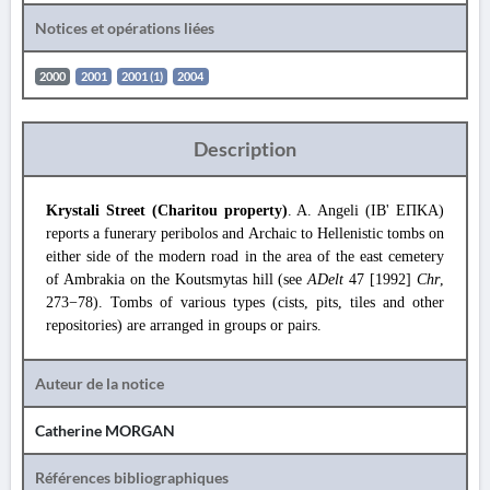
Notices et opérations liées
2000
2001
2001 (1)
2004
Description
Krystali Street (Charitou property)
. A. Angeli (ΙΒ' ΕΠΚΑ)
reports a funerary peribolos and Archaic to Hellenistic tombs on
either side of the modern road in the area of the east cemetery
of Ambrakia on the Koutsmytas hill (see
ADelt
47 [1992]
Chr
,
273−78). Tombs of various types (cists, pits, tiles and other
repositories) are arranged in groups or pairs.
Auteur de la notice
Catherine MORGAN
Références bibliographiques