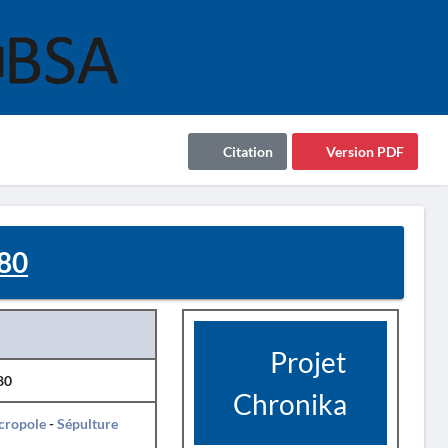
Citation
Version PDF
80
Projet
80
Chronika
cropole
-
Sépulture