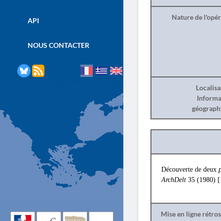
Nature de l'opé
API
NOUS CONTACTER
Localisa
Informa
géograph
Découverte de deux
ArchDelt
35 (1980) 
Mise en ligne rétro