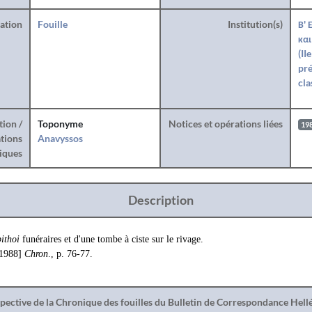
ration
Fouille
Institution(s)
Β' 
και
(II
pré
cla
tion /
Toponyme
Notices et opérations liées
19
tions
Anavyssos
iques
Description
pithoi
funéraires et d'une tombe à ciste sur le rivage.
[1988]
Chron
., p. 76-77.
spective de la Chronique des fouilles du Bulletin de Correspondance Hel