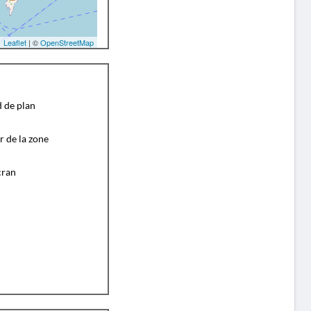
Leaflet
| ©
OpenStreetMap
d de plan
r de la zone
cran