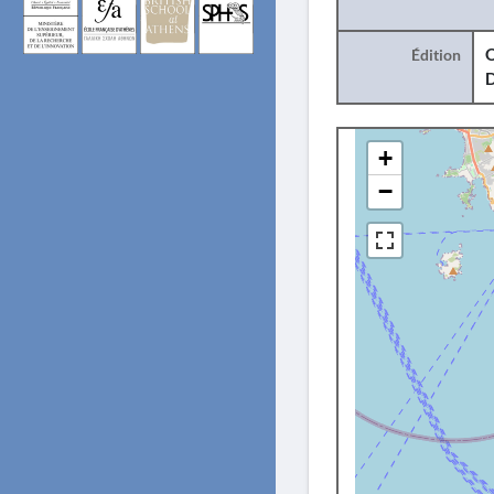
Édition
O
+
−