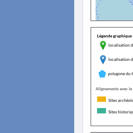
Légende graphique 
localisation d
localisation
polygone du 
Alignements avec le
Sites archéol
Sites histori