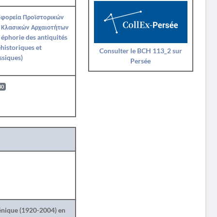
Εφορεία Προϊστορικών
 Κλασικών Αρχαιοτήτων
e éphorie des antiquités
historiques et
Consulter le BCH 113_2 sur
ssiques)
Persée
80
lénique (1920-2004) en