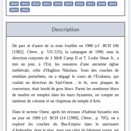
2010
2011
2012
2013
2014
2015
2016
2017
2018
2019
2021
2022
Description
De part et d'autre de la zone fouillée en 1980 (cf.
BCH
106
[1982],
Chron
., p. 531-533), la campagne de 1990, sous la
direction conjointe de J. McK Camp II et T. Leslie Shear Jr., a
mis au jour, à l'Est, les ossuaires d'une ancienne église
médiévale, celle d'Haghios Nikolaos. Sous des couches de
remblais perturbées, on a dégagé le cours de l'Éridanos, qui
coulait en direction du Sud-Ouest ; le lit, avec plaques de
couverture, était bordé de gros blocs. Parmi les nombreux blocs
de marbre en remploi dans les murs byzantins, on compte un
tambour de colonne et un chapiteau du temple d'Arès.
Dans le secteur Ouest, après les niveaux d'habitat byzantin mis
au jour en 1989 (cf.
BCH
114 [1990],
Chron
., p. 705), on a
exploré les couches du Bas-Empire dans le sanctuaire
d'Aphrodite, dont le plan, ainsi que celui du bâtiment voisin, est