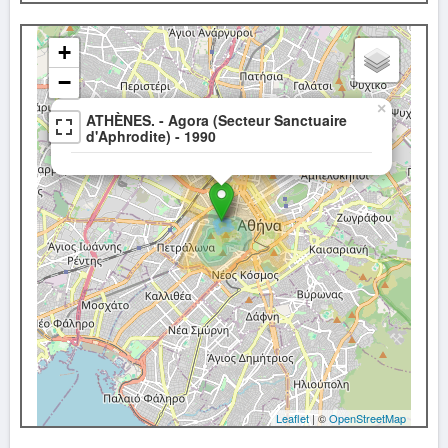
+
−
×
ATHÈNES. - Agora (Secteur Sanctuaire
d'Aphrodite) - 1990
Leaflet
| ©
OpenStreetMap