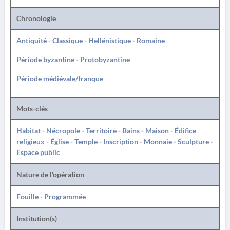
Chronologie
Antiquité
-
Classique
-
Hellénistique
-
Romaine
Période byzantine
-
Protobyzantine
Période médiévale/franque
Mots-clés
Habitat
-
Nécropole
-
Territoire
-
Bains
-
Maison
-
Édifice
religieux
-
Église
-
Temple
-
Inscription
-
Monnaie
-
Sculpture
-
Espace public
Nature de l'opération
Fouille
-
Programmée
Institution(s)