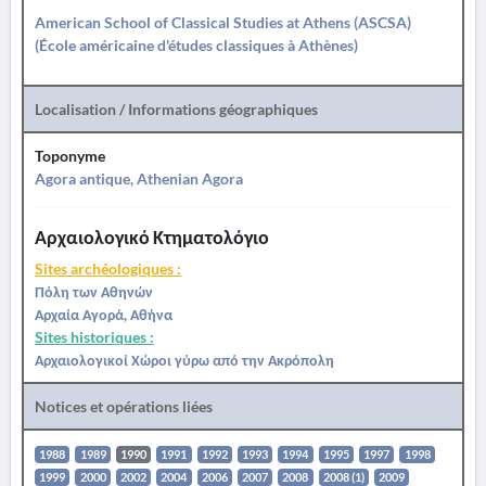
American School of Classical Studies at Athens (ASCSA)
(École américaine d'études classiques à Athènes)
Localisation / Informations géographiques
Toponyme
Agora antique, Athenian Agora
Αρχαιολογικό Κτηματολόγιο
Sites archéologiques :
Πόλη των Αθηνών
Αρχαία Αγορά, Αθήνα
Sites historiques :
Αρχαιολογικοί Χώροι γύρω από την Ακρόπολη
Notices et opérations liées
1988
1989
1990
1991
1992
1993
1994
1995
1997
1998
1999
2000
2002
2004
2006
2007
2008
2008 (1)
2009