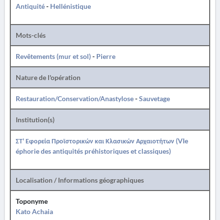
Antiquité
-
Hellénistique
Mots-clés
Revêtements (mur et sol)
-
Pierre
Nature de l'opération
Restauration/Conservation/Anastylose
-
Sauvetage
Institution(s)
ΣΤ' Εφορεία Προϊστορικών και Κλασικών Αρχαιοτήτων (VIe
éphorie des antiquités préhistoriques et classiques)
Localisation / Informations géographiques
Toponyme
Kato Achaia