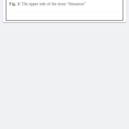
Fig. 1/
The upper side of the stone “thesaurus”
AVERTISSEMENT
La Chronique des fouilles en ligne ne constitue en aucun cas une publication des
découvertes qui y sont signalées. L'EfA et la BSA ne peuvent délivrer de copie des
illustrations qui y sont reproduites et dont ils ne détiennent pas les droits.