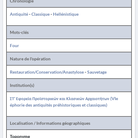
Chronologie
Antiquité
-
Classique
-
Hellénistique
Mots-clés
Four
Nature de l'opération
Restauration/Conservation/Anastylose
-
Sauvetage
Institution(s)
ΣΤ' Εφορεία Προϊστορικών και Κλασικών Αρχαιοτήτων (VIe
éphorie des antiquités préhistoriques et classiques)
Localisation / Informations géographiques
Toponyme