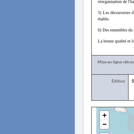
réorganisation de l'ha
5) Les découvertes d
établis.
6) Des ensembles du B
La bonne qualité et la
Mise en ligne rétro
Édition
S
+
−