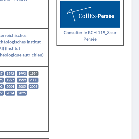
Consulter le BCH 119_3 sur
erreichisches
Persée
häologisches Institut
I) (Institut
héologique autrichien)
87
1992
1993
1994
95
1997
1999
2000
02
2004
2005
2006
22
2024
2025