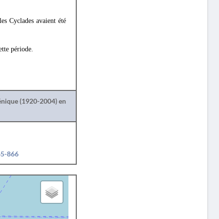
les Cyclades avaient été
tte période.
lénique (1920-2004) en
65-866