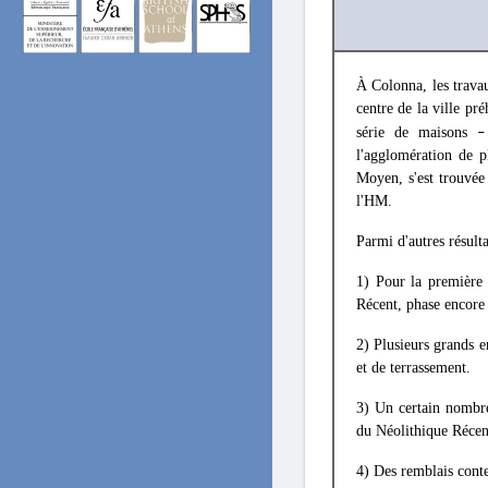
À Colonna, les travau
centre de la ville pr
série de maisons
–
l'agglomération de p
Moyen, s'est trouvée
l'ΗΜ.
Parmi d'autres résult
1) Pour la première 
Récent, phase encore
2) Plusieurs grands e
et de terrassement.
3) Un certain nombre
du Néolithique Récen
4) Des remblais conte