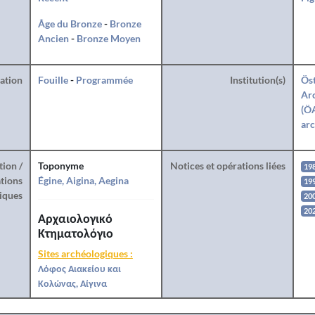
Âge du Bronze
-
Bronze
Ancien
-
Bronze Moyen
ration
Fouille
-
Programmée
Institution(s)
Öst
Arc
(ÖA
arc
tion /
Toponyme
Notices et opérations liées
19
tions
Égine, Aigina, Aegina
19
iques
20
20
Αρχαιολογικό
Κτηματολόγιο
Sites archéologiques :
Λόφος Αιακείου και
Κολώνας, Αίγινα