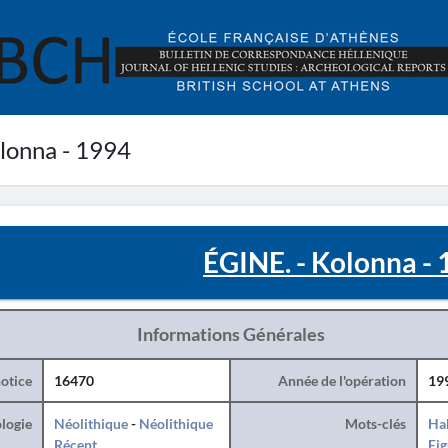
lonna - 1994
ÉGINE. - Kolonna -
Informations Générales
otice
16470
Année de l'opération
19
logie
Néolithique
-
Néolithique
Mots-clés
Hab
Récent
Fig