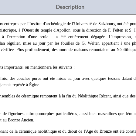
Description
x entrepris par l'Institut d'archéologie de l'Université de Salzbourg ont été po
éhistorique, à l'Ouest du temple d'Apollon, sous la direction de F. Felten et S. 
à l'exception d'une seule
a été entièrement dégagée. L'impression, 
–
lan régulier, mise au jour par les fouilles de G. Welter, appartient à une 
 vérifiée. Plus profondément, des murs de maisons remontaient au Néolithique
ats importants, on mentionnera les suivants :
fois, des couches pures ont été mises au jour avec quelques tessons datant 
 jamais repérée à Égine.
nsembles de céramique remontent à la fin du Néolithique Récent, ainsi que des 
 de figurines anthropomorphes particulières, aussi bien masculines que fémini
t au Bronze Ancien.
nant de la céramique néolithique et du début de l'Âge du Bronze ont été consta