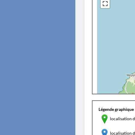
Légende graphique 
localisation d
localisation