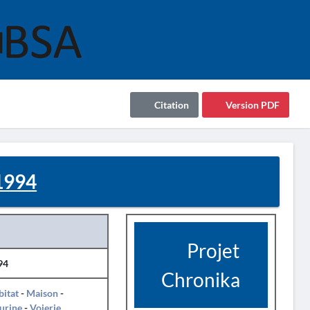
Citation
Version PDF
 1994
Projet
94
Chronika
itat
-
Maison
-
urine
-
Voierie