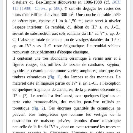
d'ateliers du Bas-Empire découverts en 1986-1988 (cf.
BCH
113 [1989],
Chron
., p. 586
). Y ont été dégagés les restes des
2
murs d'un édifice d'environ 300 m
. Une couche de sable mêlé
de céramique, épaisse d'1 m à 1,50 m, avait servi à niveler
e
l'espace intérieur. Ce remblai, du début du III
s. av. J.-C.,
e
e
servait de substruction aux sols romains du III
au V
s. ap. J.-
e
C. L'absence totale de couche ou de vestiges datables du III
s.
e
ap. au IV
s. av. J.-C. reste énigmatique. Le remblai sableux
recouvrait deux bâtiments d'époque classique.
Il contenait une très abondante céramique à vernis noir et à
figures rouges, des milliers de tessons de canthares,
skyphoi
,
pyxides et céramique commune variée, amphores, ainsi que des
timbres céramiques (
fig. 1
), des lampes et des monnaies. Le
e
matériel date en majeure partie du IV
s. av. J.-C., à l'exception
de quelques fragments de canthares, de la première décennie du
e
II
s. (?). Le remblai a livré aussi, avec quelques figurines en
terre cuite remarquables, des moules peut-être utilisés en
toreutique (
fig. 2
). Ces énormes quantités de céramique ne
peuvent être interprétées que comme les vestiges de la
destruction de maisons privées, témoins d'une catastrophe
e
naturelle de la fin du IV
s., dont on avait retrouvé les traces en