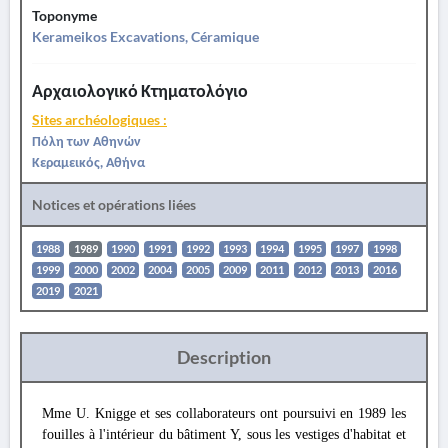
Toponyme
Kerameikos Excavations, Céramique
Αρχαιολογικό Κτηματολόγιο
Sites archéologiques :
Πόλη των Αθηνών
Κεραμεικός, Αθήνα
Notices et opérations liées
1988
1989
1990
1991
1992
1993
1994
1995
1997
1998
1999
2000
2002
2004
2005
2009
2011
2012
2013
2016
2019
2021
Description
Mme U. Knigge et ses collaborateurs ont poursuivi en 1989 les
fouilles à l'intérieur du bâtiment Y, sous les vestiges d'habitat et