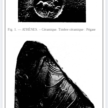
Fig. 1. — ATHÈNES. – Céramique. Timbre céramique : Pégase