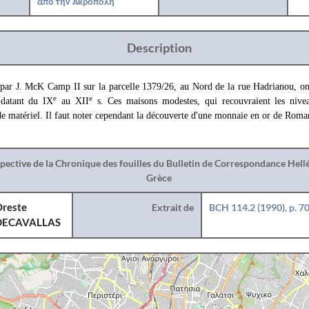
από την Ακρόπολη
Description
 par J. McK Camp II sur la parcelle 1379/26, au Nord de la rue Hadrianou, ont
e
e
 datant du IX
au XII
s. Ces maisons modestes, qui recouvraient les niv
de matériel. Il faut noter cependant la découverte d'une monnaie en or de Roma
spective de la Chronique des fouilles du Bulletin de Correspondance Hel
Grèce
reste
Extrait de
BCH 114.2 (1990), p. 7
DECAVALLAS