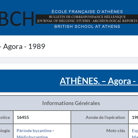
 Agora - 1989
ATHÈNES. – Agora -
Informations Générales
otice
16455
Année de l'opération
19
logie
Période byzantine
-
Mots-clés
Esp
Médiobyzantine
Ma