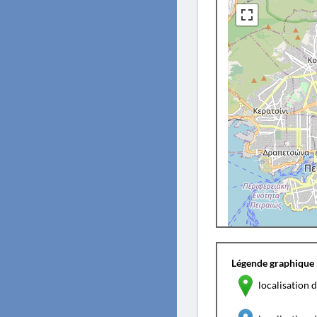
Légende graphique 
localisation d