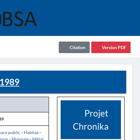
Citation
Version PDF
 1989
Projet
89
Chronika
ace public
-
Habitat
-
ison
-
Monnaie
-
Métal