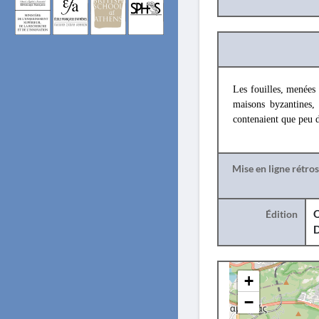
Les fouilles, menées
maisons byzantines,
contenaient que peu 
Mise en ligne rétro
Édition
O
+
−