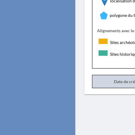
localisation
polygone du 
Alignements avec le
Sites archéol
Sites histori
Date de cr