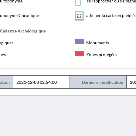
 du toponyme
se rapprocher ou s'éloigne
toponyme Chronique
afficher la carte en plein é
 Cadastre Archéologique :
ogiques
Monuments
ques
Zones protégées
éation
2021-12-03 02:54:00
Dernière modification
20