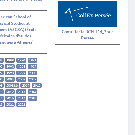
erican School of
ssical Studies at
ens (ASCSA) (École
Consulter le BCH 114_2 sur
ricaine d'études
Persée
ssiques à Athènes)
88
1989
1990
1991
92
1993
1994
1995
97
1998
1999
2000
02
2004
2006
2007
08
2008 (1)
2009
2010
11
2012
2013
2014
15
2016
2017
2018
19
2021
2022