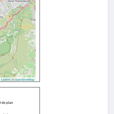
Leaflet
| ©
OpenStreetMap
d de plan