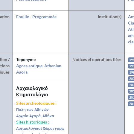
ration
Fouille
-
Programmée
Institution(s)
Am
Cla
Ath
amé
cla
tion /
Toponyme
Notices et opérations liées
19
tions
Agora antique, Athenian
19
iques
Agora
19
20
20
Αρχαιολογικό
20
Κτηματολόγιο
20
Sites archéologiques :
20
Πόλη των Αθηνών
Αρχαία Αγορά, Αθήνα
Sites historiques :
Αρχαιολογικοί Χώροι γύρω