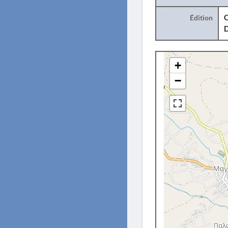
Édition
O
+
−