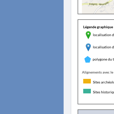
Légende graphique 
localisation d
localisation
polygone du 
Alignements avec le
Sites archéol
Sites histori