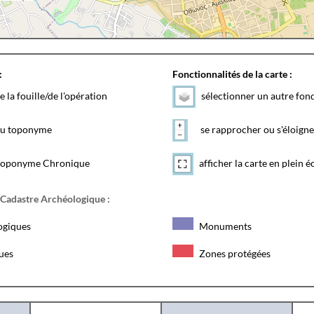
:
Fonctionnalités de la carte :
e la fouille/de l'opération
sélectionner un autre fon
 du toponyme
se rapprocher ou s'éloigne
toponyme Chronique
afficher la carte en plein é
 Cadastre Archéologique :
ogiques
Monuments
ques
Zones protégées