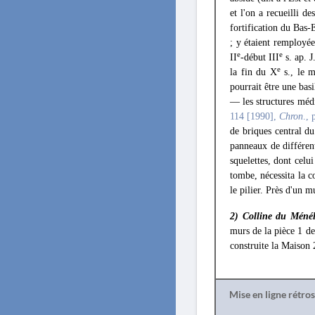
et l'on a recueilli 
fortification du Bas-
; y étaient remployée
e
e
II
-début III
s. ap. J
e
la fin du X
s., le m
pourrait être une basi
— les structures médi
114 [1990],
Chron
., 
de briques central d
panneaux de différent
squelettes, dont celu
tombe, nécessita la c
le pilier. Près d'un 
2) Colline du Ménél
murs de la pièce 1 d
construite la Maison 
Mise en ligne rétro