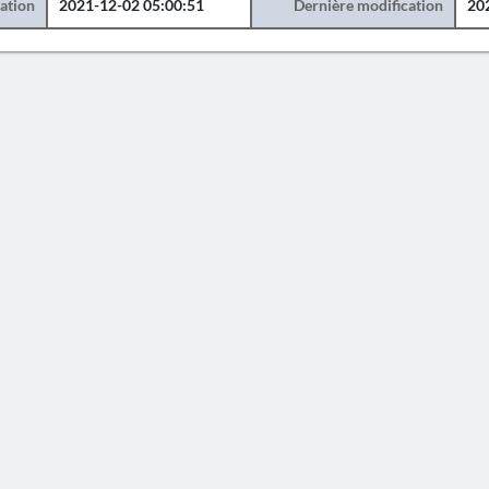
éation
2021-12-02 05:00:51
Dernière modification
20
AVERTISSEMENT
 constitue en aucun cas une publication des découvertes qui y sont signalées. L'EfA et la 