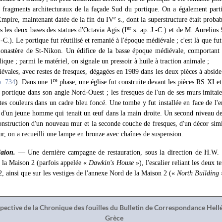
des fragments architecturaux de la façade Sud du portique. On a également part
e
Empire, maintenant datée de la fin du IV
s., dont la superstructure était proba
er
s les deux bases des statues d'Octavia Agis (I
s. ap. J.-C.) et de M. Aurelius 
.-C.). Le portique fut réutilisé et remanié à l'époque médiévale ; c'est là que fut 
onastère de St-Nikon. Un édifice de la basse époque médiévale, comportant
lique ; parmi le matériel, on signale un pressoir à huile à traction animale ;
évales, avec restes de fresques, dégagées en 1989 dans les deux pièces à absid
re
p. 734
). Dans une 1
phase, une église fut construite devant les pièces RS XI et X
u portique dans son angle Nord-Ouest ; les fresques de l'un de ses murs imita
es couleurs dans un cadre bleu foncé. Une tombe y fut installée en face de l'ent
i d'un jeune homme qui tenait un œuf dans la main droite. Un second niveau de 
onstruction d'un nouveau mur et la seconde couche de fresques, d'un décor simil
mur, on a recueilli une lampe en bronze avec chaînes de suspension.
aion.
— Une dernière campagne de restauration, sous la direction de H.W. C
e la Maison 2 (parfois appelée «
Dawkin's House
»), l'escalier reliant les deux te
2, ainsi que sur les vestiges de l'annexe Nord de la Maison 2 («
North Building
spective de la Chronique des fouilles du Bulletin de Correspondance Hel
Grèce