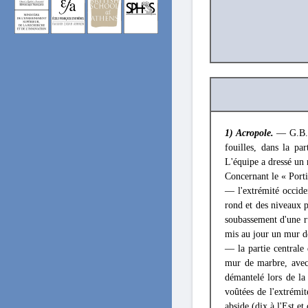
1) Acropole.
— G.B. W
fouilles, dans la pa
L'équipe a dressé un 
Concernant le « Porti
— l'extrémité occide
rond et des niveaux p
soubassement d'une ru
mis au jour un mur de
— la partie centrale
mur de marbre, avec 
démantelé lors de la
voûtées de l'extrémit
abside (dix à l'Est e