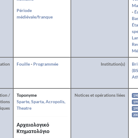
Ma
Période
-
Éd
médiévale/franque
Bas
Éta
spe
La
Rev
Mé
ration
Fouille
-
Programmée
Institution(s)
Bri
(BS
At
tion /
Toponyme
Notices et opérations liées
19
tions
Sparte, Sparta, Acropolis,
19
iques
Theatre
19
20
Αρχαιολογικό
Κτηματολόγιο