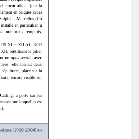
iellement mis au jour la
blement en briques crues
Sulpicius Marcellus (fin
installé en particulier, à
 de nombreux remplois,
e RS XI et XII (cf.
BCH
II, réutilisant le pilier
ient un
opus sectile
, avec
rée ; elle abritait deux
sépultures, placé sur la
aire, encore visible sur
atling, a porté sur les
rrasses sur lesquelles est
»).
lénique (1920-2004) en