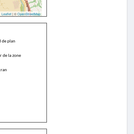
Leaflet
| ©
OpenStreetMap
d de plan
r de la zone
cran