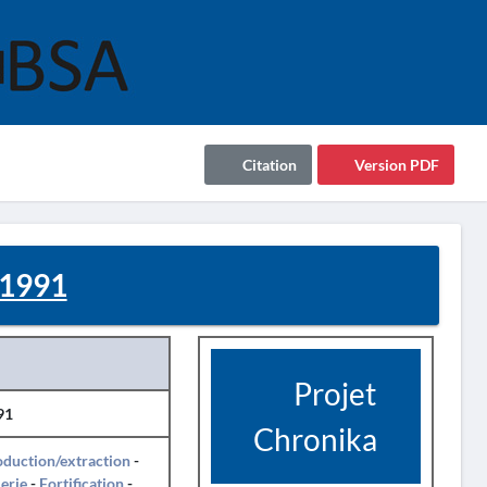
Citation
Version PDF
 1991
Projet
91
Chronika
duction/extraction
-
erie
-
Fortification
-