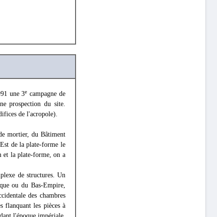
e
991 une 3
campagne de
ne prospection du site.
ifices de l'acropole).
de mortier, du Bâtiment
Est de la plate-forme le
 et la plate-forme, on a
plexe de structures. Un
tique ou du Bas-Empire,
ccidentale des chambres
s flanquant les pièces à
ndant l'époque impériale,