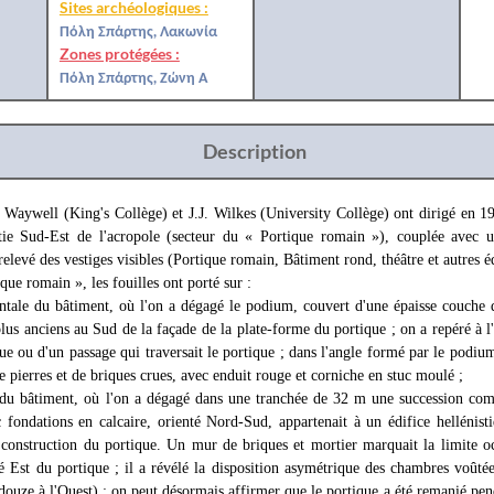
Sites archéologiques :
Πόλη Σπάρτης, Λακωνία
Zones protégées :
Πόλη Σπάρτης, Ζώνη Α
Description
aywell (King's Collège) et J.J. Wilkes (University Collège) ont dirigé en 1
rtie Sud-Est de l'acropole (secteur du « Portique romain »), couplée avec u
relevé des vestiges visibles (Portique romain, Bâtiment rond, théâtre et autres éd
que romain », les fouilles ont porté sur :
ntale du bâtiment, où l'on a dégagé le podium, couvert d'une épaisse couche 
lus anciens au Sud de la façade de la plate-forme du portique ; on a repéré à l'
e ou d'un passage qui traversait le portique ; dans l'angle formé par le podium
 pierres et de briques crues, avec enduit rouge et corniche en stuc moulé ;
 du bâtiment, où l'on a dégagé dans une tranchée de 32 m une succession com
fondations en calcaire, orienté Nord-Sud, appartenait à un édifice hellénis
 construction du portique. Un mur de briques et mortier marquait la limite o
é Est du portique ; il a révélé la disposition asymétrique des chambres voûtée
t douze à l'Ouest) ; on peut désormais affirmer que le portique a été remanié pe