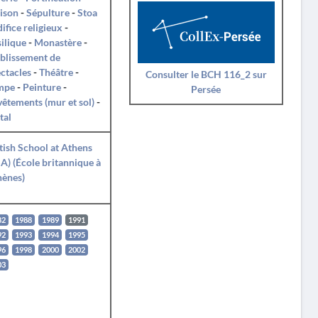
ison
-
Sépulture
-
Stoa
ifice religieux
-
ilique
-
Monastère
-
blissement de
ctacles
-
Théâtre
-
Consulter le BCH 116_2 sur
mpe
-
Peinture
-
Persée
êtements (mur et sol)
-
tal
tish School at Athens
A) (École britannique à
hènes)
82
1988
1989
1991
92
1993
1994
1995
96
1998
2000
2002
03