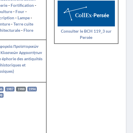
erie
-
Fortification
-
pulture
-
Four
-
cription
-
Lampe
-
nture
-
Terre cuite
hitecturale
-
Flore
Consulter le BCH 119_3 sur
Persée
Εφορεία Προϊστορικών
 Κλασικών Αρχαιοτήτων
Ie éphorie des antiquités
historiques et
ssiques)
86
1987
1988
1994
98