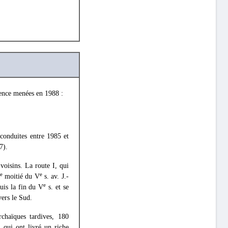
rgence menées en 1988 :
conduites entre 1985 et
7).
voisins. La route I, qui
re
e
moitié du V
s. av. J.-
e
puis la fin du V
s. et se
vers le Sud.
chaïques tardives, 180
 qui ont livré un riche