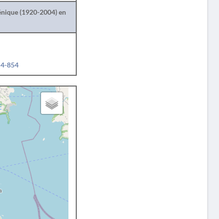
lénique (1920-2004) en
54-854