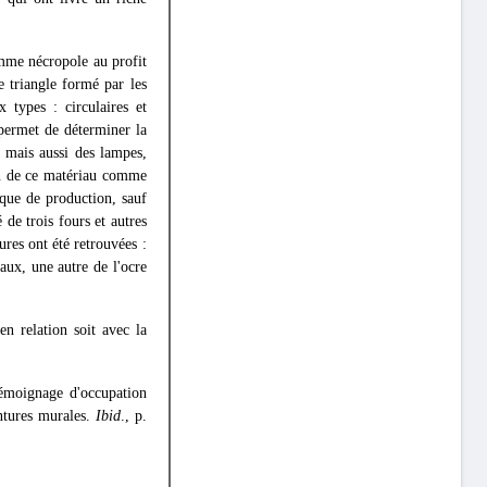
omme nécropole au profit
e triangle formé par les
 types : circulaires et
 permet de déterminer la
, mais aussi des lampes,
ion de ce matériau comme
ique de production, sauf
de trois fours et autres
ures ont été retrouvées :
ux, une autre de l'ocre
n relation soit avec la
 témoignage d'occupation
intures murales.
Ibid
., p.