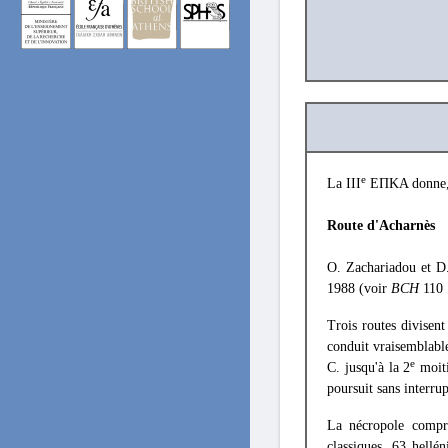
e
La III
ΕΠΚΑ donne
Route d'Acharnès
O. Zachariadou et D.
1988 (voir
BCH
110 
Trois routes divisent
conduit vraisemblable
e
C. jusqu'à la 2
moit
poursuit sans interrup
La nécropole compre
classiques, 63 hellé