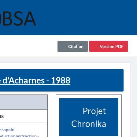
Citation
Version PDF
 d'Acharnes - 1988
Projet
88
Chronika
cropole
-
duction/extraction
-