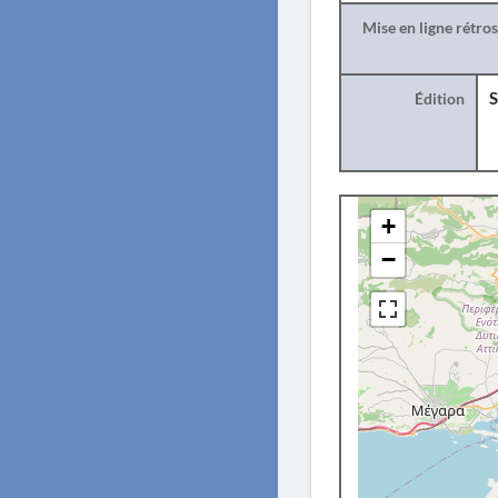
Mise en ligne rétro
Édition
S
+
−