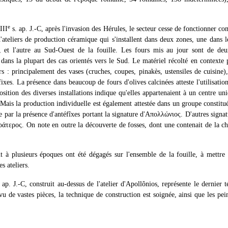
e
III
s. ap. J.-C, après l'invasion des Hérules, le secteur cesse de fonctionner c
ateliers de production céramique qui s'installent dans deux zones, une dans l
, et l'autre au Sud-Ouest de la fouille. Les fours mis au jour sont de deux
 dans la plupart des cas orientés vers le Sud. Le matériel récolté en contexte
rs : principalement des vases (cruches, coupes, pinakès, ustensiles de cuisine)
éfixes. La présence dans beaucoup de fours d'olives calcinées atteste l'utilisat
sition des diverses installations indique qu'elles appartenaient à un centre un
Mais la production individuelle est également attestée dans un groupe constitué 
ue par la présence d'antéfîxes portant la signature d'Απολλώνιος. D'autres signat
τερος. On note en outre la découverte de fosses, dont une contenait de la cha
 à plusieurs époques ont été dégagés sur l'ensemble de la fouille, à mettre e
es ateliers.
 ap. J.-C, construit au-dessus de l'atelier d'Apollônios, représente le dernier
rvu de vastes pièces, la technique de construction est soignée, ainsi que les pe