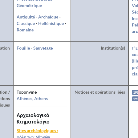
Géométrique
Voi
Sé
Antiquité
-
Archaïque
-
Ins
Classique
-
Hellénistique
-
Pei
Romaine
arc
ration
Fouille
-
Sauvetage
Institution(s)
Γ' 
και
(II
pré
cla
tion /
Toponyme
Notices et opérations liées
19
tions
Athènes, Athens
19
iques
Αρχαιολογικό
Κτηματολόγιο
Sites archéologiques :
Πόλη των Αθηνών