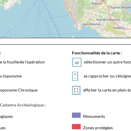
:
Fonctionnalités de la carte :
e la fouille/de l'opération
sélectionner un autre fon
 du toponyme
se rapprocher ou s'éloigne
toponyme Chronique
afficher la carte en plein é
 Cadastre Archéologique :
ogiques
Monuments
ques
Zones protégées