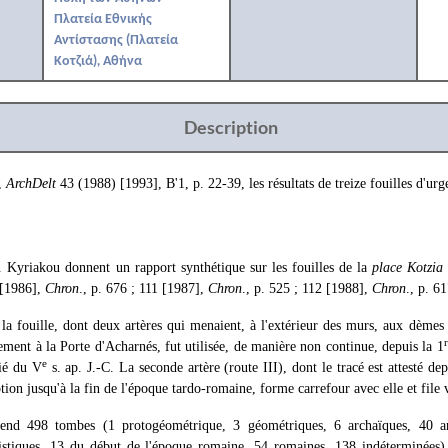
Πλατεία Εθνικής
Αντίστασης (Πλατεία
Κοτζιά), Αθήνα
Description
,
ArchDelt
43 (1988) [1993], Β'1, p. 22-39, les résultats de treize fouilles d'u
 Kyriakou donnent un rapport synthétique sur les fouilles de la
place Kotzia
[1986],
Chron
., p. 676 ; 111 [1987],
Chron
., p. 525 ; 112 [1988],
Chron
., p. 61
 la fouille, dont deux artères qui menaient, à l'extérieur des murs, aux dèmes 
ment à la Porte d'Acharnés, fut utilisée, de manière non continue, depuis la 1
e
ié du V
s. ap. J.-C. La seconde artère (route III), dont le tracé est attesté de
tion jusqu'à la fin de l'époque tardo-romaine, forme carrefour avec elle et file 
nd 498 tombes (1 protogéométrique, 3 géométriques, 6 archaïques, 40 ar
nistiques, 13 du début de l'époque romaine, 54 romaines, 138 indéterminées),