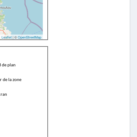
Leaflet
| ©
OpenStreetMap
d de plan
r de la zone
cran