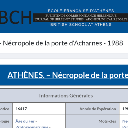
Nécropole de la porte d'Acharnes - 1988
ATHÈNES. – Nécropole de la porte
Informations Générales
otice
16417
Année de l'opération
19
logie
Âge du Fer
-
Mots-clés
Né
Protogéométrique
-
Pro