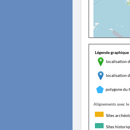
Légende graphique 
localisation d
localisation
polygone du 
Alignements avec le
Sites archéol
Sites histori