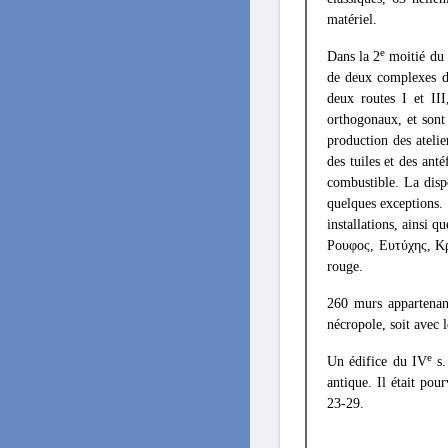
matériel.
e
Dans la 2
moitié du 
de deux complexes d'
deux routes I et III
orthogonaux, et sont
production des atelie
des tuiles et des ant
combustible. La dispo
quelques exceptions. 
installations, ainsi q
Ρουφος, Ευτύχης, Κρά
rouge.
260 murs appartenant
nécropole, soit avec l
e
Un édifice du IV
s.
antique. Il était pou
23-29.