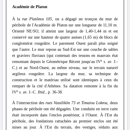
Académie de Platon
À la
rue Platônos 105
, on a dégagé un tronçon du mur de
péribole de l'Académie de Platon sur une longueur de 11,10 m.
Orienté NE/SO, il atteint une largeur de 1,40-1,44 m et est
conservé sur une hauteur de quatre assises (1,65 m) de blocs de
conglomérat rougeâtre. Le parement Ouest paraît plus soigné
que l'autre. Le mur repose au Sud-Est sur une couche de sables
et graviers fluviaux (qui contenait des tessons en mauvais état
e
remontant depuis le Géométrique Récent jusqu'au IV
s. av. J.-
C.) et au Nord-Ouest, au même niveau, sur le terrain naturel
argileux rougeâtre. La largeur du mur, sa technique de
construction et le matériau utilisé sont identiques à ceux du
rempart de la cité d'Athènes. Sa datation remonte à la fin du
e
IV
s. av. J.-C.
Ibid
., p. 36-38.
À l'intersection des
rues Vassilikôn 73 et Timaiou Lokrou
, deux
phases de péribole ont été dégagées. Une conduite en terre cuite
était incorporée dans l'enclos postérieur, à l'Ouest. À l'Est du
péribole, des fondations rattachées au premier enclos ont été
mises au jour. À l'Est du terrain, des vestiges, réduits aux