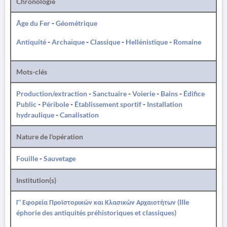
Chronologie
Âge du Fer
-
Géométrique
Antiquité
-
Archaïque
-
Classique
-
Hellénistique
-
Romaine
Mots-clés
Production/extraction
-
Sanctuaire
-
Voierie
-
Bains
-
Édifice
Public
-
Péribole
-
Établissement sportif
-
Installation
hydraulique
-
Canalisation
Nature de l'opération
Fouille
-
Sauvetage
Institution(s)
Γ' Εφορεία Προϊστορικών και Κλασικών Αρχαιοτήτων (IIIe
éphorie des antiquités préhistoriques et classiques)