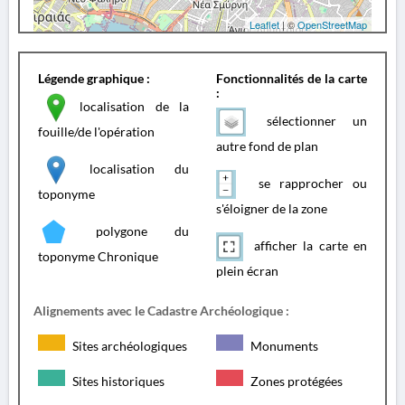
Leaflet
| ©
OpenStreetMap
Légende graphique :
Fonctionnalités de la carte
:
localisation de la
sélectionner un
fouille/de l'opération
autre fond de plan
localisation du
se rapprocher ou
toponyme
s'éloigner de la zone
polygone du
afficher la carte en
toponyme Chronique
plein écran
Alignements avec le Cadastre Archéologique :
Sites archéologiques
Monuments
Sites historiques
Zones protégées