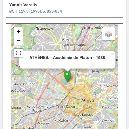
Yannis Varalis
BCH 119.3 (1995), p. 853-854
+
−
×
ATHÈNES. - Académie de Platon - 1988