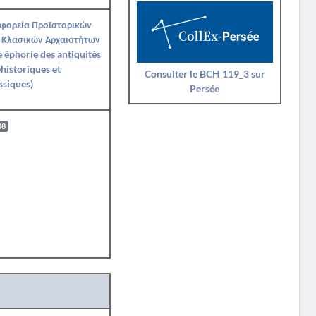
Εφορεία Προϊστορικών
 Κλασικών Αρχαιοτήτων
Ie éphorie des antiquités
historiques et
Consulter le BCH 119_3 sur
ssiques)
Persée
88