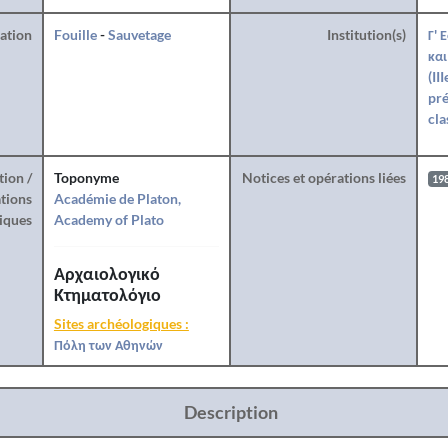
ration
Fouille
-
Sauvetage
Institution(s)
Γ' 
και
(II
pré
cla
tion /
Toponyme
Notices et opérations liées
19
tions
Académie de Platon,
iques
Academy of Plato
Αρχαιολογικό
Κτηματολόγιο
Sites archéologiques :
Πόλη των Αθηνών
Description