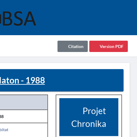
Citation
Version PDF
aton - 1988
Projet
88
Chronika
itat