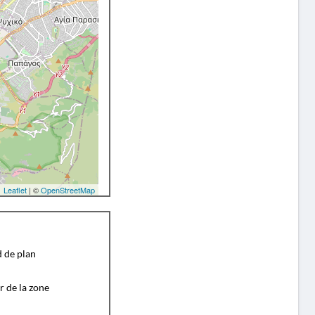
Leaflet
| ©
OpenStreetMap
d de plan
r de la zone