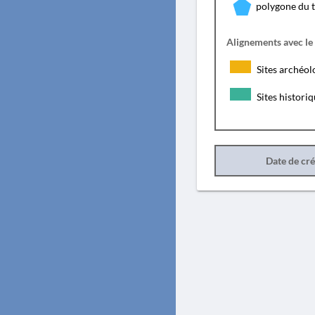
polygone du 
Alignements avec le
Sites archéol
Sites histori
Date de cr