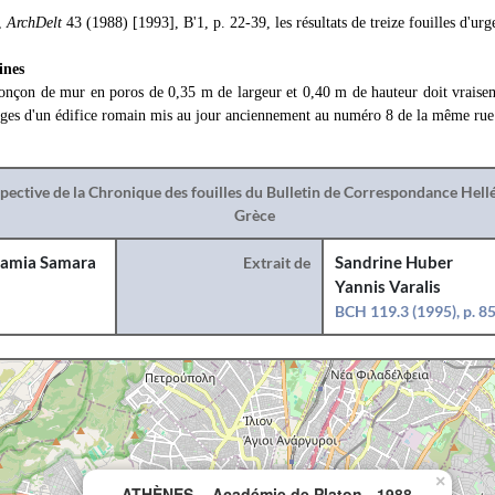
,
ArchDelt
43 (1988) [1993], Β'1, p. 22-39, les résultats de treize fouilles d'u
ines
ronçon de mur en poros de 0,35 m de largeur et 0,40 m de hauteur doit vraise
stiges d'un édifice romain mis au jour anciennement au numéro 8 de la même ru
spective de la Chronique des fouilles du Bulletin de Correspondance Hel
Grèce
amia Samara
Extrait de
Sandrine Huber
Yannis Varalis
BCH 119.3 (1995), p. 8
×
ATHÈNES. - Académie de Platon - 1988