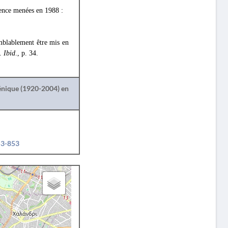
rgence menées en 1988 :
mblablement être mis en
e.
Ibid
., p. 34.
lénique (1920-2004) en
53-853