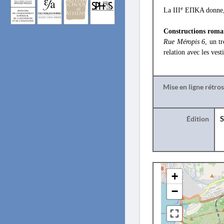
e
La III
ΕΠΚΑ donne
Constructions roma
Rue Méropis 6
, un t
relation avec les ve
Mise en ligne rétro
Édition
S
+
−