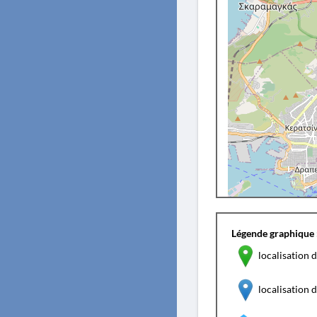
Légende graphique 
localisation d
localisation