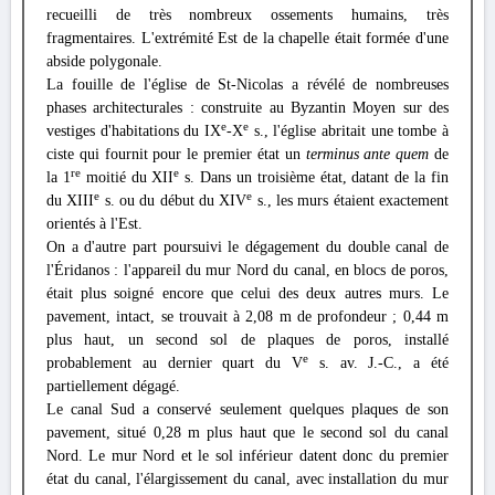
recueilli de très nombreux ossements humains, très
fragmentaires. L'extrémité Est de la chapelle était formée d'une
abside polygonale.
La fouille de l'église de St-Nicolas a révélé de nombreuses
phases architecturales : construite au Byzantin Moyen sur des
e
e
vestiges d'habitations du IX
-X
s., l'église abritait une tombe à
ciste qui fournit pour le premier état un
terminus ante quem
de
re
e
la 1
moitié du XII
s. Dans un troisième état, datant de la fin
e
e
du XIII
s. ou du début du XIV
s., les murs étaient exactement
orientés à l'Est.
On a d'autre part poursuivi le dégagement du double canal de
l'Éridanos : l'appareil du mur Nord du canal, en blocs de poros,
était plus soigné encore que celui des deux autres murs. Le
pavement, intact, se trouvait à 2,08 m de profondeur ; 0,44 m
plus haut, un second sol de plaques de poros, installé
e
probablement au dernier quart du V
s. av. J.-C., a été
partiellement dégagé.
Le canal Sud a conservé seulement quelques plaques de son
pavement, situé 0,28 m plus haut que le second sol du canal
Nord. Le mur Nord et le sol inférieur datent donc du premier
état du canal, l'élargissement du canal, avec installation du mur