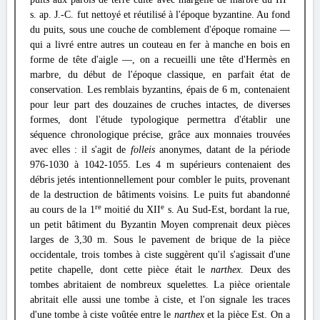
s. ap. J.-C. fut nettoyé et réutilisé à l'époque byzantine. Au fond
du puits, sous une couche de comblement d'époque romaine —
qui a livré entre autres un couteau en fer à manche en bois en
forme de tête d'aigle —, on a recueilli une tête d'Hermès en
marbre, du début de l'époque classique, en parfait état de
conservation. Les remblais byzantins, épais de 6 m, contenaient
pour leur part des douzaines de cruches intactes, de diverses
formes, dont l'étude typologique permettra d'établir une
séquence chronologique précise, grâce aux monnaies trouvées
avec elles : il s'agit de
folleis
anonymes, datant de la période
976-1030 à 1042-1055. Les 4 m supérieurs contenaient des
débris jetés intentionnellement pour combler le puits, provenant
de la destruction de bâtiments voisins. Le puits fut abandonné
re
e
au cours de la 1
moitié du XII
s. Au Sud-Est, bordant la rue,
un petit bâtiment du Byzantin Moyen comprenait deux pièces
larges de 3,30 m. Sous le pavement de brique de la pièce
occidentale, trois tombes à ciste suggèrent qu'il s'agissait d'une
petite chapelle, dont cette pièce était le
narthex
. Deux des
tombes abritaient de nombreux squelettes. La pièce orientale
abritait elle aussi une tombe à ciste, et l'on signale les traces
d'une tombe à ciste voûtée entre le
narthex
et la pièce Est. On a