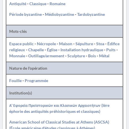
Antiquité
-
Classique
-
Romaine
Période byzantine
-
Médiobyzantine
-
Tardobyzantine
Mots-clés
Espace public
-
Nécropole
-
Maison
-
Sépulture
-
Stoa
-
Édifice
religieux
-
Chapelle
-
Église
-
Installation hydraulique
-
Puits
-
Monnaie
-
Outillage/armement
-
Sculpture
-
Bois
-
Métal
Nature de l'opération
Fouille
-
Programmée
Institution(s)
Α' Εφορεία Προϊστορικών και Κλασικών Αρχαιοτήτων (Ière
éphorie des antiquités préhistoriques et classiques)
American School of Classical Studies at Athens (ASCSA)
(École américaine d'études classiques à Athènes)