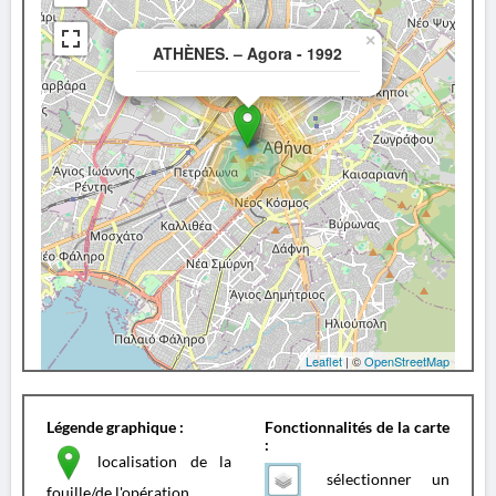
×
ATHÈNES. – Agora - 1992
Leaflet
| ©
OpenStreetMap
Légende graphique :
Fonctionnalités de la carte
:
localisation de la
sélectionner un
fouille/de l'opération