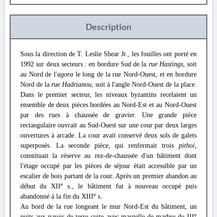
Description
Sous la direction de T. Leslie Shear Jr., les fouilles ont porté en
1992 sur deux secteurs : en bordure Sud de la
rue Hastings
, soit
au Nord de l'
agora
le long de la rue Nord-Ouest, et en bordure
Nord de la
rue Hadrianou
, soit à l'angle Nord-Ouest de la place.
Dans le premier secteur, les niveaux byzantins recelaient un
ensemble de deux pièces bordées au Nord-Est et au Nord-Ouest
par des rues à chaussée de gravier. Une grande pièce
rectangulaire ouvrait au Sud-Ouest sur une cour par deux larges
ouvertures à arcade. La cour avait conservé deux sols de galets
superposés. La seconde pièce, qui renfermait trois
pithoi
,
constituait la réserve au rez-de-chaussée d'un bâtiment dont
l'étage occupé par les pièces de séjour était accessible par un
escalier de bois partant de la cour. Après un premier abandon au
e
début du XII
s., le bâtiment fut à nouveau occupé puis
e
abandonné à la fin du XIII
s.
Au bord de la rue longeant le mur Nord-Est du bâtiment, un
e
puits aux parois de terre cuite avec margelle de marbre du III