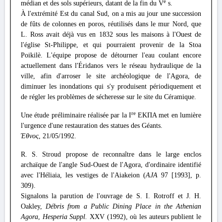
e
médian et des sols supérieurs, datant de la fin du V
s.
À l'extrémité Est du canal Sud, on a mis au jour une succession
de fûts de colonnes en poros, réutilisés dans le mur Nord, que
L. Ross avait déjà vus en 1832 sous les maisons à l'Ouest de
l'église St-Philippe, et qui pourraient provenir de la Stoa
Poikilè. L'équipe propose de détourner l'eau coulant encore
actuellement dans l'Éridanos vers le réseau hydraulique de la
ville, afin d'arroser le site archéologique de l'Agora, de
diminuer les inondations qui s'y produisent périodiquement et
de régler les problèmes de sécheresse sur le site du Céramique.
re
Une étude préliminaire réalisée par la I
ΕΚΠΑ met en lumière
l'urgence d'une restauration des statues des Géants.
Έθνος
, 21/05/1992.
R. S. Stroud propose de reconnaître dans le large enclos
archaïque de l'angle Sud-Ouest de l'Agora, d'ordinaire identifié
avec l'Héliaia, les vestiges de l'Aiakeion (
AJA
97 [1993], p.
309).
Signalons la parution de l'ouvrage de S. I. Rotroff et J. H.
Oakley,
Débris from a Public Dining Place in the Athenian
Agora
,
Hesperia Suppl.
XXV (1992), où les auteurs publient le