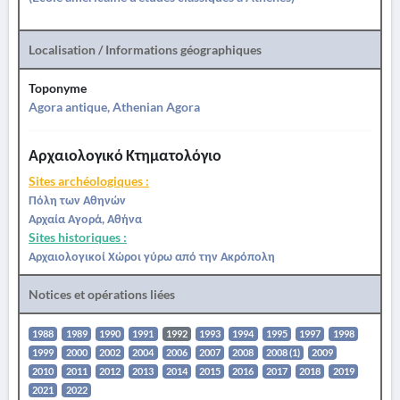
Localisation / Informations géographiques
Toponyme
Agora antique, Athenian Agora
Αρχαιολογικό Κτηματολόγιο
Sites archéologiques :
Πόλη των Αθηνών
Αρχαία Αγορά, Αθήνα
Sites historiques :
Αρχαιολογικοί Χώροι γύρω από την Ακρόπολη
Notices et opérations liées
1988
1989
1990
1991
1992
1993
1994
1995
1997
1998
1999
2000
2002
2004
2006
2007
2008
2008 (1)
2009
2010
2011
2012
2013
2014
2015
2016
2017
2018
2019
2021
2022