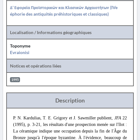
Δ' Εφορεία Προϊστορικών και Κλασικών Αρχαιοτήτων (IVe
éphorie des antiquités préhistoriques et classiques)
Localisation / Informations géographiques
Toponyme
Evraionisi
Notices et opérations liées
1995
Description
P. N. Kardulias, T. E. Grigory et J. Sawmiller publient,
JFA
22
(1995), p. 3-21, les résultats d'une prospection menée sur l'îlot :
La céramique indique une occupation depuis la fin de l'Âge du
Bronze jusqu'à l'époque byzantine. À l'évidence, beaucoup de