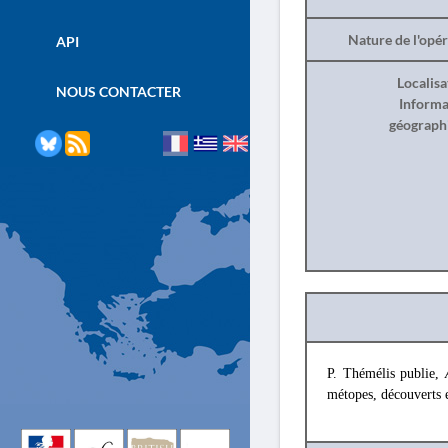
Nature de l'opé
API
Localisa
NOUS CONTACTER
Informa
géograph
P. Thémélis publie,
métopes, découverts 