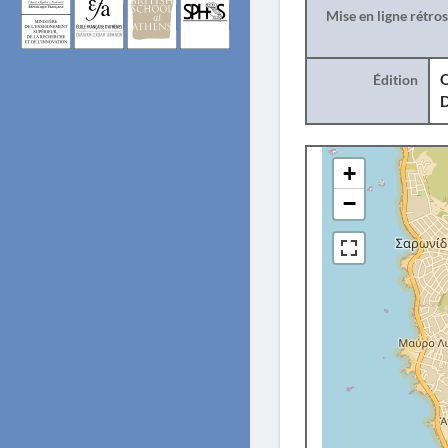
Mise en ligne rétro
Édition
O
+
−