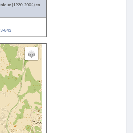
lénique (1920-2004) en
43-843