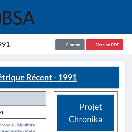
991
Citation
Version PDF
rique Récent - 1991
Projet
91
Chronika
cropole
-
Sépulture
-
ure/toilette
-
Métal