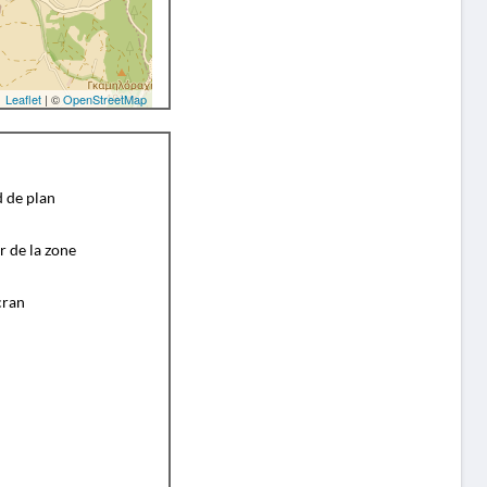
Leaflet
| ©
OpenStreetMap
d de plan
r de la zone
cran