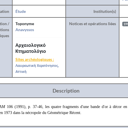
ration
Étude
Institution(s)
tion /
Toponyme
Notices et opérations liées
19
tions
Anavyssos
iques
Αρχαιολογικό
Κτηματολόγιο
Sites archéologiques :
Λαυρεωτική Χερσόνησος,
Αττική
Description
AM
106 (1991), p. 37-46, les quatre fragments d'une bande d'or à décor en r
en 1973 dans la nécropole du Géométrique Récent.