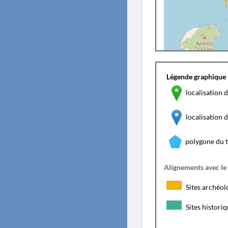
Légende graphique 
localisation d
localisation
polygone du 
Alignements avec le
Sites archéol
Sites histori