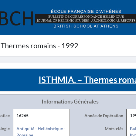
 Thermes romains - 1992
ISTHMIA. – Thermes roma
Informations Générales
otice
16265
Année de l'opération
19
logie
Antiquité
-
Hellénistique
-
Mots-clés
Ba
Romaine
hy