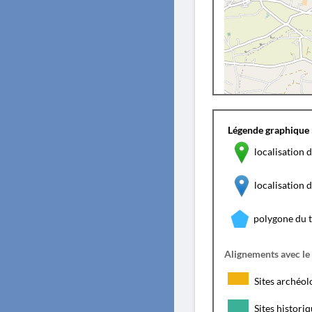
Légende graphique 
localisation d
localisation
polygone du 
Alignements avec le
Sites archéol
Sites histori