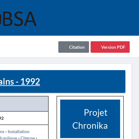
Citation
Version PDF
ins - 1992
Projet
92
Chronika
ins
-
Installation
draulique
-
Citerne
-