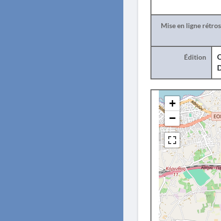
Mise en ligne rétro
Édition
O
+
−