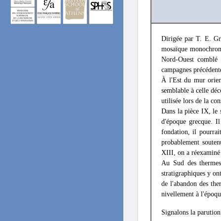
Dirigée par T. E. Gr
mosaïque monochrome 
Nord-Ouest comblé r
campagnes précédent
À l'Est du mur orien
semblable à celle déc
utilisée lors de la co
Dans la pièce IX, le 
d'époque grecque. Il
fondation, il pourrai
probablement souten
XIII, on a réexaminé 
Au Sud des thermes
stratigraphiques y ont
de l'abandon des th
nivellement à l'époq
Signalons la parutio