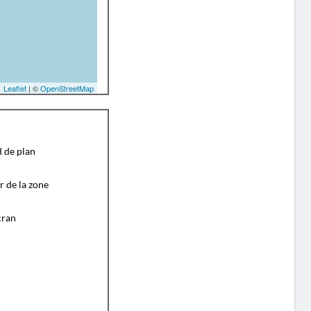
Leaflet
| ©
OpenStreetMap
d de plan
r de la zone
cran