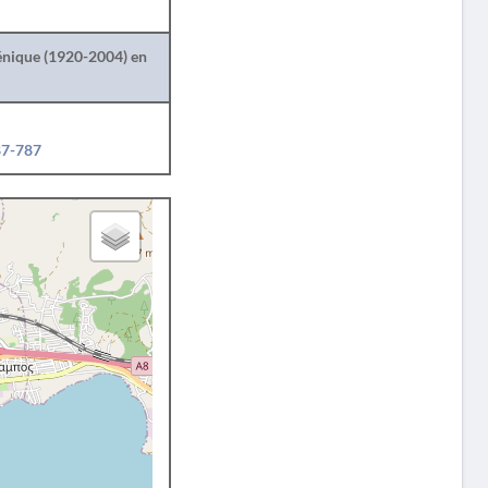
lénique (1920-2004) en
87-787