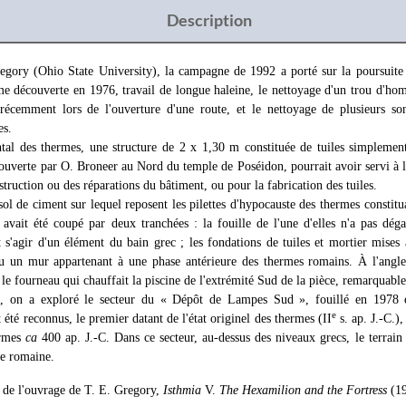
Description
egory (Ohio State University), la campagne de 1992 a porté sur la poursuite d
découverte en 1976, travail de longue haleine, le nettoyage d'un trou d'hom
écemment lors de l'ouverture d'une route, et le nettoyage de plusieurs so
es.
tal des thermes, une structure de 2 x 1,30 m constituée de tuiles simplement
ouverte par O. Broneer au Nord du temple de Poséidon, pourrait avoir servi à la
nstruction ou des réparations du bâtiment, ou pour la fabrication des tuiles.
sol de ciment sur lequel reposent les pilettes d'hypocauste des thermes constitu
 avait été coupé par deux tranchées : la fouille de l'une d'elles n'a pas dég
t s'agir d'un élément du bain grec ; les fondations de tuiles et mortier mises 
u un mur appartenant à une phase antérieure des thermes romains. À l'angl
le fourneau qui chauffait la piscine de l'extrémité Sud de la pièce, remarquabl
, on a exploré le secteur du « Dépôt de Lampes Sud », fouillé en 1978 
e
 été reconnus, le premier datant de l'état originel des thermes (II
s. ap. J.-C.)
ermes
ca
400 ap. J.-C. Dans ce secteur, au-dessus des niveaux grecs, le terrain
ue romaine.
n de l'ouvrage de T. E. Gregory,
Isthmia
V.
The Hexamilion and the Fortress
(1