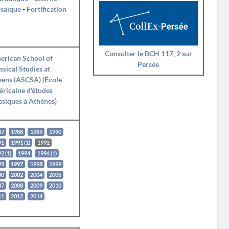
saïque
-
Fortification
Consulter le BCH 117_2 sur
erican School of
Persée
ssical Studies at
ens (ASCSA) (École
ricaine d'études
ssiques à Athènes)
87
1988
1989
1990
91
1991 (1)
1992
2 (1)
1994
1994 (1)
95
1997
1998
1999
00
2002
2004
2006
07
2008
2009
2010
11
2012
2014