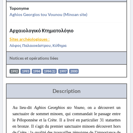
Toponyme
Aghios Georgios tou Vounou (Minoan site)
Αρχαιολογικό Κτηματολόγιο
Sites archéologiques :
Λόφος Παλαιοκάστρου, Κύθηρα
Notices et opérations liées
1992
1993
1994
1994 (1)
1997
2000
Description
Au lieu-dit
Aghios Georghios sto Vouno
, on a découvert un
sanctuaire de sommet minoen, qui commandait le passage entre
le Péloponnèse et la Crète. Il a livré en particulier 31 statuettes
en bronze. Il s'agit du premier sanctuaire minoen découvert hors
de Crète ; la qualité des trouvailles témoigne de l'importance de