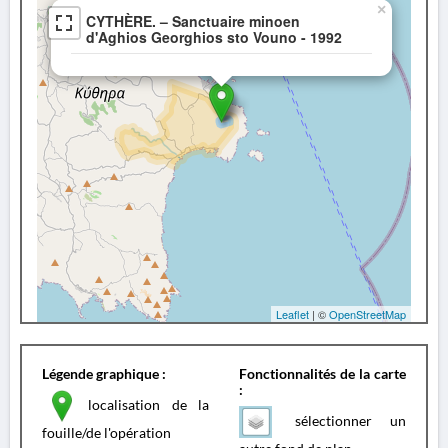
×
CYTHÈRE. – Sanctuaire minoen
d'Aghios Georghios sto Vouno - 1992
Leaflet
| ©
OpenStreetMap
Légende graphique :
Fonctionnalités de la carte
:
localisation de la
sélectionner un
fouille/de l'opération