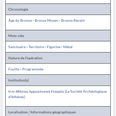
Chronologie
Âge du Bronze
-
Bronze Moyen
-
Bronze Récent
Mots-clés
Sanctuaire
-
Territoire
-
Figurine
-
Métal
Nature de l'opération
Fouille
-
Programmée
Institution(s)
Η εν Αθήναις Αρχαιολογική Εταιρεία (La Société Archéologique
d'Athènes)
Localisation / Informations géographiques