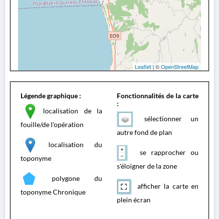
Leaflet
| ©
OpenStreetMap
Légende graphique :
Fonctionnalités de la carte
:
localisation de la
sélectionner un
fouille/de l'opération
autre fond de plan
localisation du
se rapprocher ou
toponyme
s'éloigner de la zone
polygone du
afficher la carte en
toponyme Chronique
plein écran