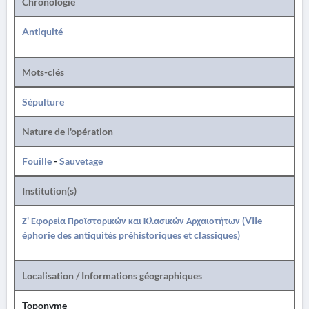
Chronologie
Antiquité
Mots-clés
Sépulture
Nature de l'opération
Fouille
-
Sauvetage
Institution(s)
Ζ' Εφορεία Προϊστορικών και Κλασικών Αρχαιοτήτων (VIIe
éphorie des antiquités préhistoriques et classiques)
Localisation / Informations géographiques
Toponyme