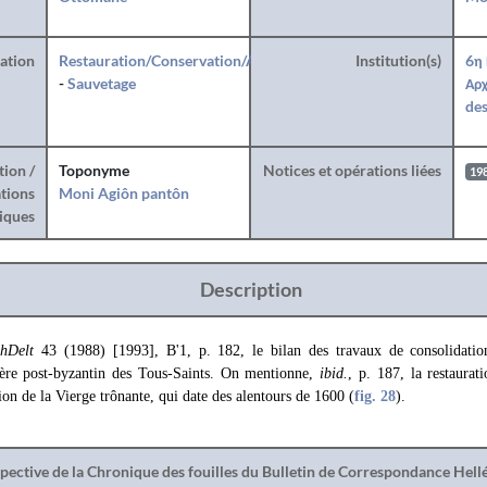
ration
Restauration/Conservation/Anastylose
Institution(s)
6η
-
Sauvetage
Αρχ
des
tion /
Toponyme
Notices et opérations liées
19
tions
Moni Agiôn pantôn
iques
Description
chDelt
43 (1988) [1993], Β'1, p. 182, le bilan des travaux de consolidatio
re post-byzantin des Tous-Saints. On mentionne,
ibid.
, p. 187, la restaurat
tion de la Vierge trônante, qui date des alentours de 1600 (
fig. 28
).
spective de la Chronique des fouilles du Bulletin de Correspondance Hel