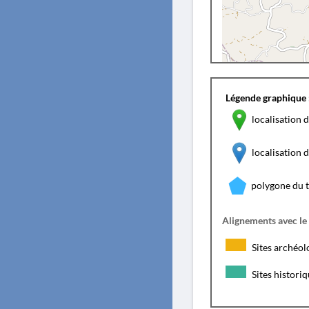
Légende graphique 
localisation d
localisation
polygone du 
Alignements avec le
Sites archéol
Sites histori