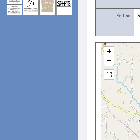
Édition
S
+
−