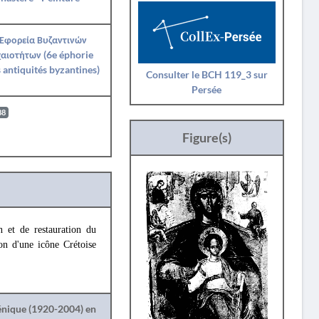
 Εφορεία Βυζαντινών
αιοτήτων (6e éphorie
 antiquités byzantines)
Consulter le BCH 119_3 sur
Persée
88
Figure(s)
n et de restauration du
ion d'une icône Crétoise
lénique (1920-2004) en