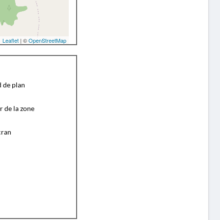
Leaflet
| ©
OpenStreetMap
d de plan
r de la zone
cran