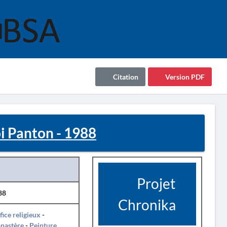
Citation
Version PDF
i Panton - 1988
Projet
88
Chronika
fice religieux
-
nastère
-
Peinture