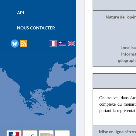
API
Nature de l'opé
NOUS CONTACTER
Localisa
Informa
géograph
On trouve, dans
Ar
complexe du monastè
portant la représenta
Mise en ligne rétro