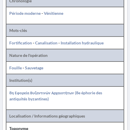
Chronologie
Période moderne
-
Vénitienne
Mots-clés
Fortification
-
Canalisation
-
Installation hydraulique
Nature de l'opération
Fouille
-
Sauvetage
Institution(s)
8η Εφορεία Βυζαντινών Αρχαιοτήτων (8e éphorie des
antiquités byzantines)
Localisation / Informations géographiques
Toponyme