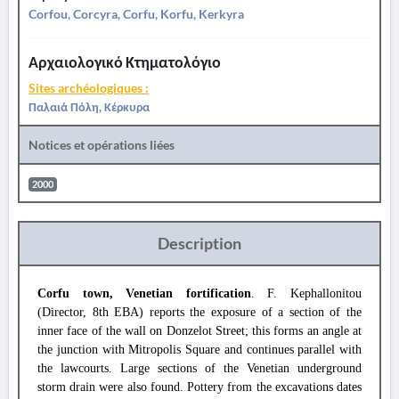
Corfou, Corcyra, Corfu, Korfu, Kerkyra
Αρχαιολογικό Κτηματολόγιο
Sites archéologiques :
Παλαιά Πόλη, Κέρκυρα
Notices et opérations liées
2000
Description
Corfu town, Venetian fortification
. F. Kephallonitou
(Director, 8th EBA) reports the exposure of a section of the
inner face of the wall on Donzelot Street; this forms an angle at
the junction with Mitropolis Square and continues parallel with
the lawcourts. Large sections of the Venetian underground
storm drain were also found. Pottery from the excavations dates