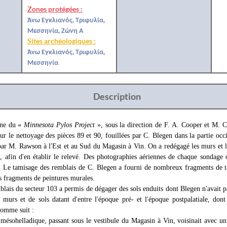
Zones protégées :
Άνω Εγκλιανός, Τριφυλία,
Μεσσηνία, Ζώνη Α
Sites archéologiques :
Άνω Εγκλιανός, Τριφυλία,
Μεσσηνία
Description
gne du «
Minnesota Pylos Project
», sous la direction de F. A. Cooper et M. 
ur le nettoyage des pièces 89 et 90, fouillées par C. Blegen dans la partie occi
par M. Rawson à l'Est et au Sud du Magasin à Vin. On a redégagé les murs et l
s, afin d'en établir le relevé. Des photographies aériennes de chaque sondage o
. Le tamisage des remblais de C. Blegen a fourni de nombreux fragments de tab
ts fragments de peintures murales.
lais du secteur 103 a permis de dégager des sols enduits dont Blegen n'avait pas
 murs et de sols datant d'entre l'époque pré- et l'époque postpalatiale, dont
 comme suit :
sohelladique, passant sous le vestibule du Magasin à Vin, voisinait avec un e