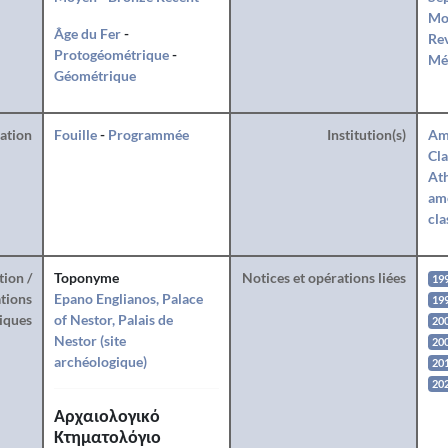
Mo
Âge du Fer
-
Rev
Protogéométrique
-
Mé
Géométrique
ration
Fouille
-
Programmée
Institution(s)
Am
Cla
Ath
amé
cla
tion /
Toponyme
Notices et opérations liées
19
tions
Epano Englianos, Palace
19
iques
of Nestor, Palais de
20
Nestor (site
20
archéologique)
20
20
Αρχαιολογικό
Κτηματολόγιο