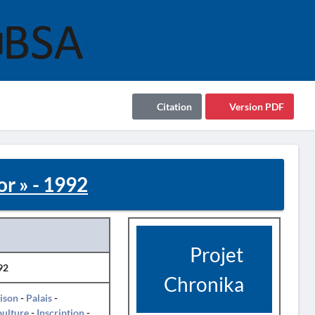
Citation
Version PDF
or » - 1992
Projet
92
Chronika
ison
-
Palais
-
pulture
-
Inscription
-