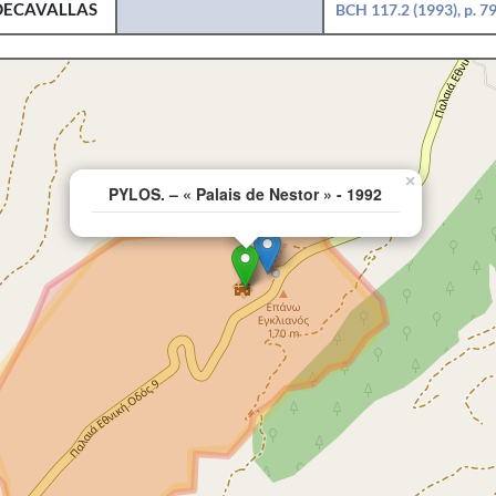
DECAVALLAS
BCH 117.2 (1993), p. 7
×
PYLOS. – « Palais de Nestor » - 1992