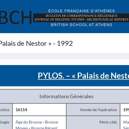
alais de Nestor » - 1992
PYLOS. – « Palais de Nest
Informations Générales
otice
16114
Année de l'opération
19
logie
Âge du Bronze
-
Bronze
Mots-clés
Ma
Moyen
-
Bronze Récent
Sé