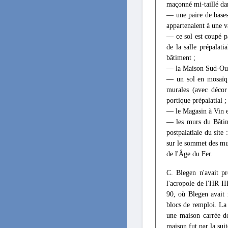
maçonné mi-taillé dan
— une paire de bases
appartenaient à une va
— ce sol est coupé p
de la salle prépalat
bâtiment ;
— la Maison Sud-Oues
— un sol en mosaïqu
murales (avec décor
portique prépalatial ;
— le Magasin à Vin e
— les murs du Bâtim
postpalatiale du site
sur le sommet des mur
de l'Âge du Fer.
C. Blegen n'avait pr
l'acropole de l'HR II
90, où Blegen avait 
blocs de remploi. La 
une maison carrée de
maison fut par la sui