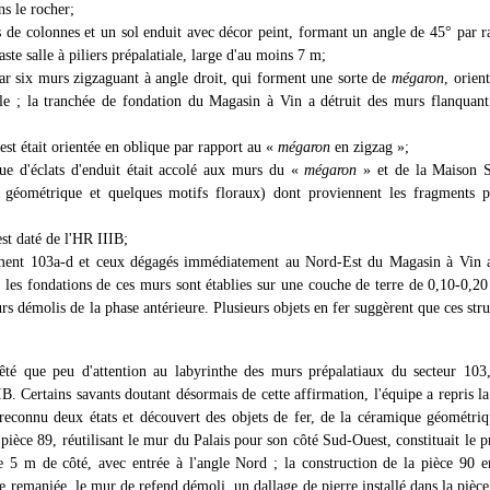
s le rocher;
 de colonnes et un sol enduit avec décor peint, formant un angle de 45° par ra
ste salle à piliers prépalatiale, large d'au moins 7 m;
ar six murs zigzaguant à angle droit, qui forment une sorte de
mégaron
, orien
iale ; la tranchée de fondation du Magasin à Vin a détruit des murs flanquan
t était orientée en oblique par rapport au «
mégaron
en zigzag »;
e d'éclats d'enduit était accolé aux murs du «
mégaron
» et de la Maison S
 géométrique et quelques motifs floraux) dont proviennent les fragments p
st daté de l'HR IIIB;
ent 103a-d et ceux dégagés immédiatement au Nord-Est du Magasin à Vin at
 : les fondations de ces murs sont établies sur une couche de terre de 0,10-0,20
s démolis de la phase antérieure. Plusieurs objets en fer suggèrent que ces stru
êté que peu d'attention au labyrinthe des murs prépalatiaux du secteur 103,
IB. Certains savants doutant désormais de cette affirmation, l'équipe a repris la
reconnu deux états et découvert des objets de fer, de la céramique géométriq
pièce 89, réutilisant le mur du Palais pour son côté Sud-Ouest, constituait le p
 5 m de côté, avec entrée à l'angle Nord ; la construction de la pièce 90 e
te remaniée, le mur de refend démoli, un dallage de pierre installé dans la pièc