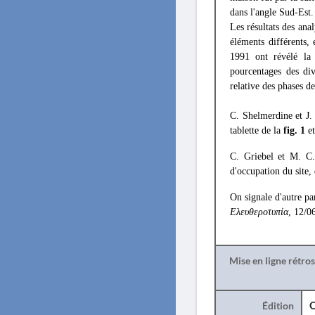
dans l'angle Sud-Est.
Les résultats des ana
éléments différents,
1991 ont révélé la 
pourcentages des div
relative des phases d
C. Shelmerdine et J.
tablette de la
fig. 1
et
C. Griebel et M. C.
d'occupation du site, 
On signale d'autre pa
Ελευθεροτυπία
, 12/0
Mise en ligne rétro
Édition
O