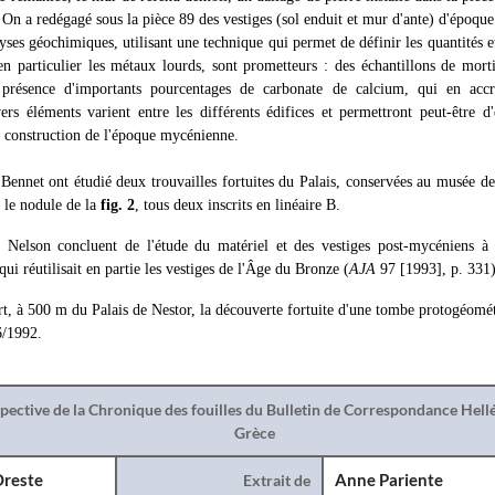
 On a redégagé sous la pièce 89 des vestiges (sol enduit et mur d'ante) d'époque 
lyses géochimiques, utilisant une technique qui permet de définir les quantités 
 en particulier les métaux lourds, sont prometteurs : des échantillons de mor
présence d'importants pourcentages de carbonate de calcium, qui en accroi
ers éléments varient entre les différents édifices et permettront peut-être d
e construction de l'époque mycénienne.
 Bennet ont étudié deux trouvailles fortuites du Palais, conservées au musée d
 le nodule de la
fig. 2
, tous deux inscrits en linéaire B.
 Nelson concluent de l'étude du matériel et des vestiges post-mycéniens à
qui réutilisait en partie les vestiges de l'Âge du Bronze (
AJA
97 [1993], p. 331)
rt, à 500 m du Palais de Nestor, la découverte fortuite d'une tombe protogéomé
6/1992.
spective de la Chronique des fouilles du Bulletin de Correspondance Hel
Grèce
reste
Extrait de
Anne Pariente