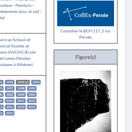
saïque
-
Peinture
-
êtements (mur et sol)
-
tal
Consulter le BCH 117_2 sur
Persée
erican School of
ssical Studies at
ens (ASCSA) (École
Figure(s)
ricaine d'études
ssiques à Athènes)
91
1992
1992 (1)
1993
95
1997
1998
1999
00
2002
2004
2006
07
2010
2011
2012
13
2015
2019
2021
22
2023