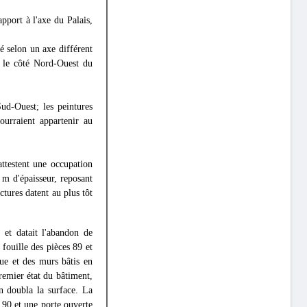
pport à l'axe du Palais,
té selon un axe différent
t le côté Nord-Ouest du
ud-Ouest; les peintures
ourraient appartenir au
testent une occupation
 m d'épaisseur, reposant
ctures datent au plus tôt
 et datait l'abandon de
 fouille des pièces 89 et
ue et des murs bâtis en
remier état du bâtiment,
n doubla la surface. La
e 90 et une porte ouverte