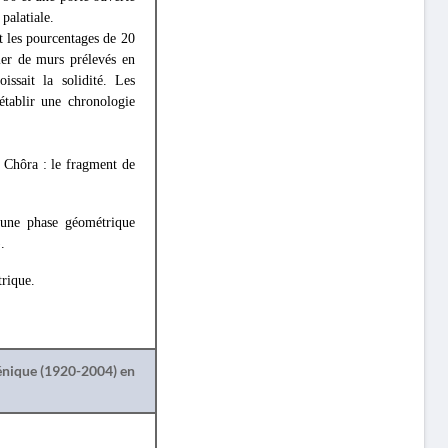
palatiale.
et les pourcentages de 20
tier de murs prélevés en
ssait la solidité. Les
'établir une chronologie
e Chôra : le fragment de
 une phase géométrique
.
trique.
lénique (1920-2004) en