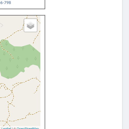
96-798
Leaflet
| ©
OpenStreetMap