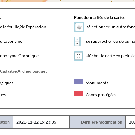
:
Fonctionnalités de la carte :
e la fouille/de l'opération
sélectionner un autre fon
 du toponyme
se rapprocher ou s'éloigne
toponyme Chronique
afficher la carte en plein é
 Cadastre Archéologique :
ogiques
Monuments
ques
Zones protégées
éation
2021-11-22 19:23:05
Dernière modification
20