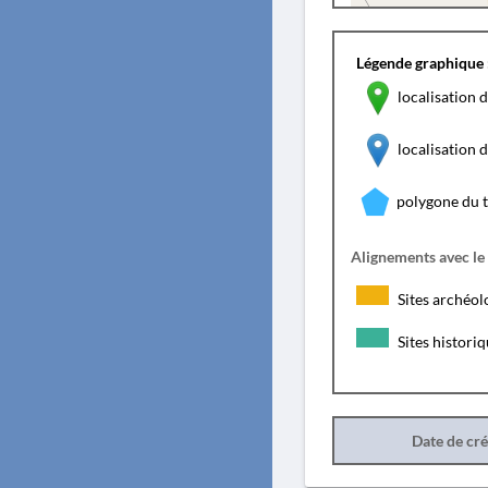
Légende graphique 
localisation d
localisation
polygone du 
Alignements avec le
Sites archéol
Sites histori
Date de cr