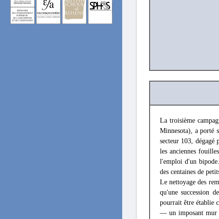
La troisième campa
Minnesota), a porté s
secteur 103, dégagé 
les anciennes fouille
l'emploi d'un bipode
des centaines de peti
Le nettoyage des remb
qu'une succession de
pourrait être établie
— un imposant mur mé