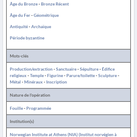
Âge du Bronze
-
Bronze Récent
Âge du Fer
-
Géométrique
Antiquité
-
Archaïque
Période byzantine
Mots-clés
Production/extraction
-
Sanctuaire
-
Sépulture
-
Édifice
religieux
-
Temple
-
Figurine
-
Parure/toilette
-
Sculpture
-
Métal
-
Minéraux
-
Inscription
Nature de l'opération
Fouille
-
Programmée
Institution(s)
Norwegian Institute at Athens (NIA) (Institut norvégien à