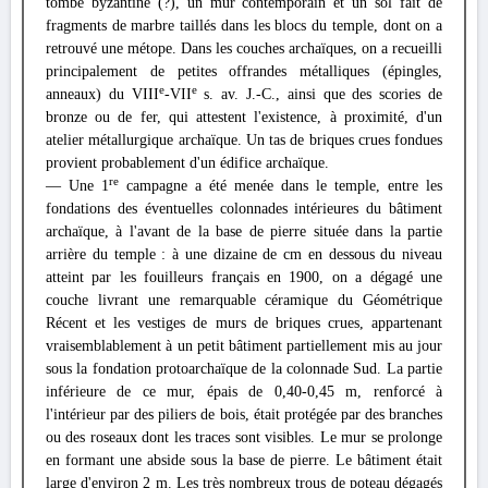
tombe byzantine (?), un mur contemporain et un sol fait de
fragments de marbre taillés dans les blocs du temple, dont on a
retrouvé une métope. Dans les couches archaïques, on a recueilli
principalement de petites offrandes métalliques (épingles,
e
e
anneaux) du VIII
-VII
s. av. J.-C., ainsi que des scories de
bronze ou de fer, qui attestent l'existence, à proximité, d'un
atelier métallurgique archaïque. Un tas de briques crues fondues
provient probablement d'un édifice archaïque.
re
— Une 1
campagne a été menée dans le temple, entre les
fondations des éventuelles colonnades intérieures du bâtiment
archaïque, à l'avant de la base de pierre située dans la partie
arrière du temple : à une dizaine de cm en dessous du niveau
atteint par les fouilleurs français en 1900, on a dégagé une
couche livrant une remarquable céramique du Géométrique
Récent et les vestiges de murs de briques crues, appartenant
vraisemblablement à un petit bâtiment partiellement mis au jour
sous la fondation protoarchaïque de la colonnade Sud. La partie
inférieure de ce mur, épais de 0,40-0,45 m, renforcé à
l'intérieur par des piliers de bois, était protégée par des branches
ou des roseaux dont les traces sont visibles. Le mur se prolonge
en formant une abside sous la base de pierre. Le bâtiment était
large d'environ 2 m. Les très nombreux trous de poteau dégagés