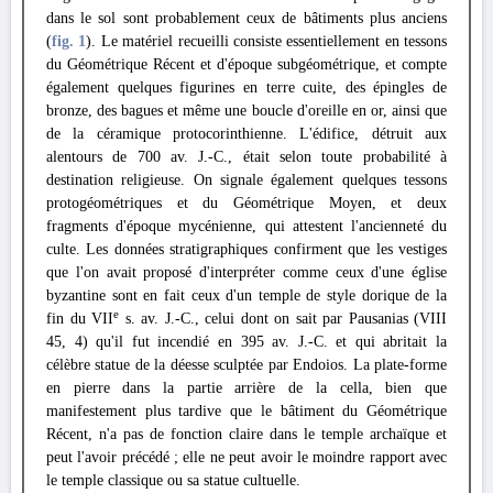
dans le sol sont probablement ceux de bâtiments plus anciens
(
fig. 1
). Le matériel recueilli consiste essentiellement en tessons
du Géométrique Récent et d'époque subgéométrique, et compte
également quelques figurines en terre cuite, des épingles de
bronze, des bagues et même une boucle d'oreille en or, ainsi que
de la céramique protocorinthienne. L'édifice, détruit aux
alentours de 700 av. J.-C., était selon toute probabilité à
destination religieuse. On signale également quelques tessons
protogéométriques et du Géométrique Moyen, et deux
fragments d'époque mycénienne, qui attestent l'ancienneté du
culte. Les données stratigraphiques confirment que les vestiges
que l'on avait proposé d'interpréter comme ceux d'une église
byzantine sont en fait ceux d'un temple de style dorique de la
e
fin du VII
s. av. J.-C., celui dont on sait par Pausanias (VIII
45, 4) qu'il fut incendié en 395 av. J.-C. et qui abritait la
célèbre statue de la déesse sculptée par Endoios. La plate-forme
en pierre dans la partie arrière de la cella, bien que
manifestement plus tardive que le bâtiment du Géométrique
Récent, n'a pas de fonction claire dans le temple archaïque et
peut l'avoir précédé ; elle ne peut avoir le moindre rapport avec
le temple classique ou sa statue cultuelle.