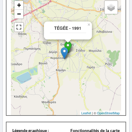
+
−
×
TÉGÉE - 1991
Leaflet
| ©
OpenStreetMap
Légende graphique :
Fonctionnalités de la carte