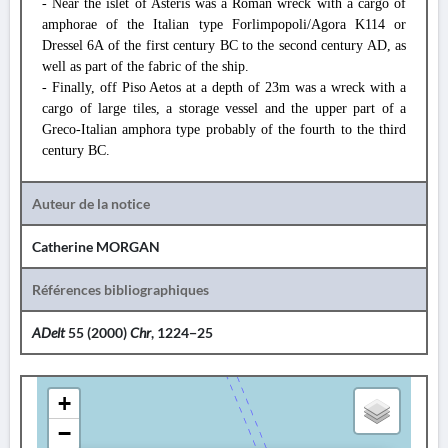
- Near the islet of Asteris was a Roman wreck with a cargo of
amphorae of the Italian type Forlimpopoli/Agora K114 or
Dressel 6A of the first century BC to the second century AD, as
well as part of the fabric of the ship.
- Finally, off Piso Aetos at a depth of 23m was a wreck with a
cargo of large tiles, a storage vessel and the upper part of a
Greco-Italian amphora type probably of the fourth to the third
century BC.
Auteur de la notice
Catherine MORGAN
Références bibliographiques
ADelt
55 (2000)
Chr
, 1224−25
+
−