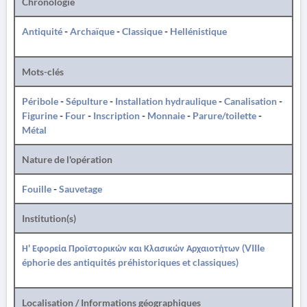
Chronologie
Antiquité
-
Archaïque
-
Classique
-
Hellénistique
Mots-clés
Péribole
-
Sépulture
-
Installation hydraulique
-
Canalisation
-
Figurine
-
Four
-
Inscription
-
Monnaie
-
Parure/toilette
-
Métal
Nature de l'opération
Fouille
-
Sauvetage
Institution(s)
Η' Εφορεία Προϊστορικών και Κλασικών Αρχαιοτήτων (VIIIe
éphorie des antiquités préhistoriques et classiques)
Localisation / Informations géographiques