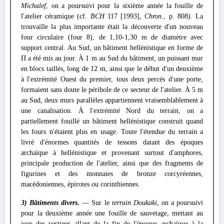
Michalef
, on a poursuivi pour la sixième année la fouille de
l'atelier céramique (cf.
BCH
117 [1993],
Chron
., p. 808). La
trouvaille la plus importante était la découverte d'un nouveau
four circulaire (four 8), de 1,10-1,30 m de diamètre avec
support central. Au Sud, un bâtiment hellénistique en forme de
Π a été mis au jour. À 1 m au Sud du bâtiment, un puissant mur
en blocs taillés, long de 12 m, ainsi que le début d'un deuxième
à l'extrémité Ouest du premier, tous deux percés d'une porte,
formaient sans doute le péribole de ce secteur de l'atelier. À 5 m
au Sud, deux murs parallèles appartiennent vraisemblablement à
une canalisation. À l'extrémité Nord du terrain, on a
partiellement fouillé un bâtiment hellénistique construit quand
les fours n'étaient plus en usage. Toute l'étendue du terrain a
livré d'énormes quantités de tessons datant des époques
archaïque à hellénistique et provenant surtout d'amphores,
principale production de l'atelier, ainsi que des fragments de
figurines et des monnaies de bronze corcyréennes,
macédoniennes, épirotes ou corinthiennes.
3) Bâtiments divers.
— Sur le
terrain Doukaki
, on a poursuivi
pour la deuxième année une fouille de sauvetage, mettant au
jour des vestiges allant de la fin de l'époque archaïque à la