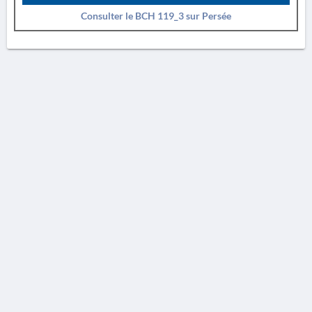
Consulter le BCH 119_3 sur Persée
AVERTISSEMENT
La Chronique des fouilles en ligne ne constitue en aucun cas une publication des
découvertes qui y sont signalées. L'EfA et la BSA ne peuvent délivrer de copie des
illustrations qui y sont reproduites et dont ils ne détiennent pas les droits.