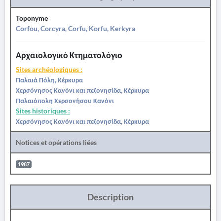
Toponyme
Corfou, Corcyra, Corfu, Korfu, Kerkyra
Αρχαιολογικό Κτηματολόγιο
Sites archéologiques :
Παλαιά Πόλη, Κέρκυρα
Χερσόνησος Κανόνι και πεζονησίδα, Κέρκυρα
Παλαιόπολη Χερσονήσου Κανόνι
Sites historiques :
Χερσόνησος Κανόνι και πεζονησίδα, Κέρκυρα
Notices et opérations liées
1987
Description