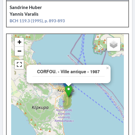
Sandrine Huber
Yannis Varalis
BCH 119.3 (1995), p. 893-893
+
−
×
CORFOU. - Ville antique - 1987