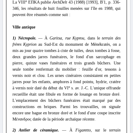
e
La VIII
ΕΠΚΑ publie
ArchDelt
43 (1988) [1993], B'1, p. 336-
346, les résultats de huit fouilles menées sur l'île en 1988, qui
peuvent être résumés comme suit :
Ville antique
1) Nécropole.
— À
Garitsa
,
rue Kyprou
, dans le
terrain des
frères Kyprion
au Sud-Est du monument de Ménékratès, on a
mis au jour quatre tombes à ciste de tuiles, deux tombes à fosse,
deux grandes jarres funéraires, le fond d'un sarcophage en
pierre, quinze vases funéraires et trois grands bûchers. Une
seule tombe renfermait du mobilier : feuille d'or, tessons à
vernis noir et clou. Les urnes cinéraires consistaient en petites
jarres pour les enfants, amphores à fond pointu, hydrie, cratère
e
à vernis noir daté du début du VI
s. av. J.-C. L'unique offrande
recueillie était une fibule en forme de losange en bronze doré.
L'emplacement des bûchers funéraires était marqué par des
constructions en briques. Parmi les trouvailles, on signale
encore une bague en bronze doré et le fond d'une coupe inscrite
Μένανδρος datée de la période archaïque récente.
2) Atelier de céramique.
— À
Figaretto
, sur le
terrain