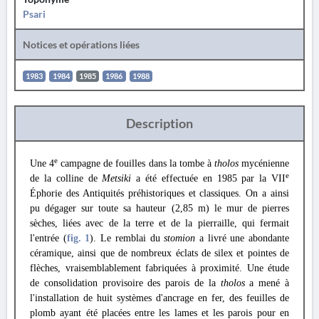
Psari
Notices et opérations liées
1983
1984
1985
1986
1988
Description
e
Une 4
campagne de fouilles dans la tombe à
tholos
mycénienne
e
de la colline de
Metsiki
a été effectuée en 1985 par la VII
Éphorie des Antiquités préhistoriques et classiques. On a ainsi
pu dégager sur toute sa hauteur (2,85 m) le mur de pierres
sèches, liées avec de la terre et de la pierraille, qui fermait
l'entrée (
fig. 1
). Le remblai du
stomion
a livré une abondante
céramique, ainsi que de nombreux éclats de silex et pointes de
flèches, vraisemblablement fabriquées à proximité. Une étude
de consolidation provisoire des parois de la
tholos
a mené à
l'installation de huit systèmes d'ancrage en fer, des feuilles de
plomb ayant été placées entre les lames et les parois pour en