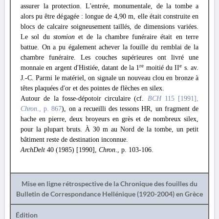
assurer la protection. L'entrée, monumentale, de la tombe a
alors pu être dégagée : longue de 4,90 m, elle était construite en
blocs de calcaire soigneusement taillés, de dimensions variées.
Le sol du
stomion
et de la chambre funéraire était en terre
battue. On a pu également achever la fouille du remblai de la
chambre funéraire. Les couches supérieures ont livré une
re
e
monnaie en argent d'Histiée, datant de la 1
moitié du II
s. av.
J.-C. Parmi le matériel, on signale un nouveau clou en bronze à
têtes plaquées d'or et des pointes de flèches en silex.
Autour de la fosse-dépotoir circulaire (cf.
BCH
115 [1991],
Chron
., p. 867
), on a recueilli des tessons HR, un fragment de
hache en pierre, deux broyeurs en grès et de nombreux silex,
pour la plupart bruts. À 30 m au Nord de la tombe, un petit
bâtiment reste de destination inconnue.
ArchDelt
40 (1985) [1990],
Chron
., p. 103-106.
Mise en ligne rétrospective de la Chronique des fouilles du
Bulletin de Correspondance Hellénique (1920-2004) en Grèce
Édition