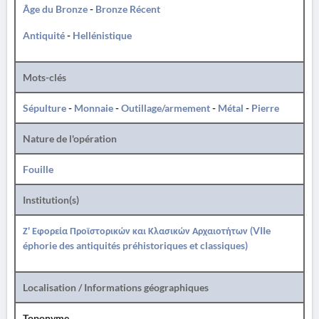
Âge du Bronze
-
Bronze Récent
Antiquité
-
Hellénistique
Mots-clés
Sépulture
-
Monnaie
-
Outillage/armement
-
Métal
-
Pierre
Nature de l'opération
Fouille
Institution(s)
Ζ' Εφορεία Προϊστορικών και Κλασικών Αρχαιοτήτων (VIIe
éphorie des antiquités préhistoriques et classiques)
Localisation / Informations géographiques
Toponyme