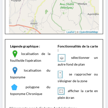
Leaflet
| ©
OpenStreetMap
Légende graphique :
Fonctionnalités de la carte
:
localisation de la
sélectionner un
fouille/de l'opération
autre fond de plan
localisation du
se rapprocher ou
toponyme
s'éloigner de la zone
polygone du
afficher la carte en
toponyme Chronique
plein écran