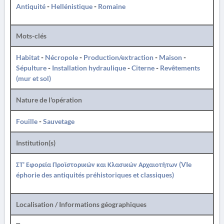
Antiquité
-
Hellénistique
-
Romaine
Mots-clés
Habitat
-
Nécropole
-
Production/extraction
-
Maison
-
Sépulture
-
Installation hydraulique
-
Citerne
-
Revêtements
(mur et sol)
Nature de l'opération
Fouille
-
Sauvetage
Institution(s)
ΣΤ' Εφορεία Προϊστορικών και Κλασικών Αρχαιοτήτων (VIe
éphorie des antiquités préhistoriques et classiques)
Localisation / Informations géographiques