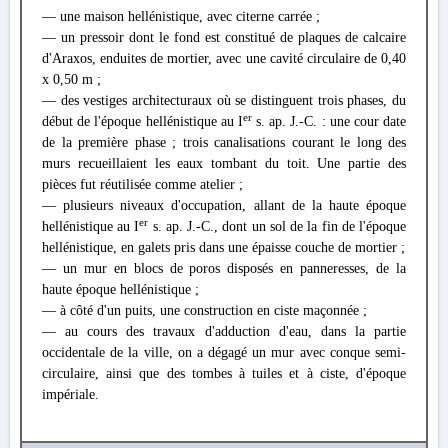
— une maison hellénistique, avec citerne carrée ;
— un pressoir dont le fond est constitué de plaques de calcaire
d'Araxos, enduites de mortier, avec une cavité circulaire de 0,40
x 0,50 m ;
— des vestiges architecturaux où se distinguent trois phases, du
er
début de l'époque hellénistique au I
s. ap. J.-C. : une cour date
de la première phase ; trois canalisations courant le long des
murs recueillaient les eaux tombant du toit. Une partie des
pièces fut réutilisée comme atelier ;
— plusieurs niveaux d'occupation, allant de la haute époque
er
hellénistique au I
s. ap. J.-C., dont un sol de la fin de l'époque
hellénistique, en galets pris dans une épaisse couche de mortier ;
— un mur en blocs de poros disposés en panneresses, de la
haute époque hellénistique ;
— à côté d'un puits, une construction en ciste maçonnée ;
— au cours des travaux d'adduction d'eau, dans la partie
occidentale de la ville, on a dégagé un mur avec conque semi-
circulaire, ainsi que des tombes à tuiles et à ciste, d'époque
impériale.