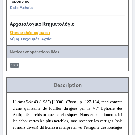
Toponyme
Kato Achaia
Αρχαιολογικό Κτηματολόγιο
Sites archéologiques :
Δύμη, Παχουμάς, Αχαΐα
Notices et opérations liées
1985
Description
L'
ArchDelt
40 (1985) [1990],
Chron
., p. 127-134, rend compte
e
d'une quinzaine de fouilles dirigées par la VI
Éphorie des
Antiquités préhistoriques et classiques. Nous en mentionnons ici
les découvertes les plus notables, sans recenser les vestiges (sols
et murs divers) difficiles à interpréter vu l'exiguïté des sondages
: