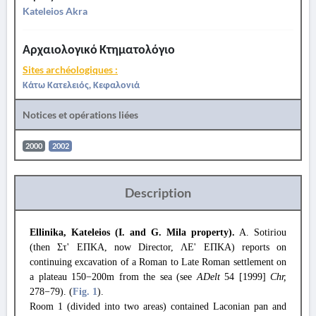
Kateleios Akra
Αρχαιολογικό Κτηματολόγιο
Sites archéologiques :
Κάτω Κατελειός, Κεφαλονιά
Notices et opérations liées
2000
2002
Description
Ellinika, Kateleios (I. and G. Mila property).
A. Sotiriou
(then Στ' ΕΠΚΑ, now Director, ΛΕ' ΕΠΚΑ) reports on
continuing excavation of a Roman to Late Roman settlement on
a plateau 150−200m from the sea (see
ADelt
54 [1999]
Chr,
278−79). (
Fig. 1
).
Room 1 (divided into two areas) contained Laconian pan and