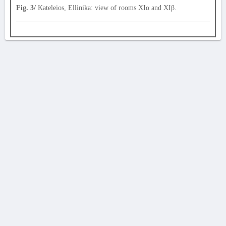
Fig. 3/
Kateleios, Ellinika: view of rooms XIα and XIβ.
AVERTISSEMENT
La Chronique des fouilles en ligne ne constitue en aucun cas une publication des
découvertes qui y sont signalées. L'EfA et la BSA ne peuvent délivrer de copie des
illustrations qui y sont reproduites et dont ils ne détiennent pas les droits.