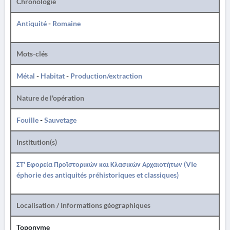
Chronologie
Antiquité
-
Romaine
Mots-clés
Métal
-
Habitat
-
Production/extraction
Nature de l'opération
Fouille
-
Sauvetage
Institution(s)
ΣΤ' Εφορεία Προϊστορικών και Κλασικών Αρχαιοτήτων (VIe
éphorie des antiquités préhistoriques et classiques)
Localisation / Informations géographiques
Toponyme