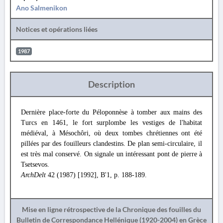
Ano Salmenikon
Notices et opérations liées
1987
Description
Dernière place-forte du Péloponnèse à tomber aux mains des
Turcs en 1461, le fort surplombe les vestiges de l'habitat
médiéval, à Mésochôri, où deux tombes chrétiennes ont été
pillées par des fouilleurs clandestins. De plan semi-circulaire, il
est très mal conservé. On signale un intéressant pont de pierre à
Tsetsevos.
ArchDelt
42 (1987) [1992], Β'1, p. 188-189.
Mise en ligne rétrospective de la Chronique des fouilles du
Bulletin de Correspondance Hellénique (1920-2004) en Grèce