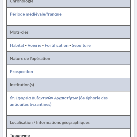
Chronologie
Période médiévale/franque
Mots-clés
Habitat
-
Voierie
-
Fortification
-
Sépulture
Nature de l'opération
Prospection
Institution(s)
6η Εφορεία Βυζαντινών Αρχαιοτήτων (6e éphorie des
antiquités byzantines)
Localisation / Informations géographiques
Toponyme