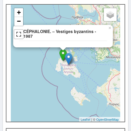
+
−
×
CÉPHALONIE. – Vestiges byzantins -
1987
Leaflet
| ©
OpenStreetMap