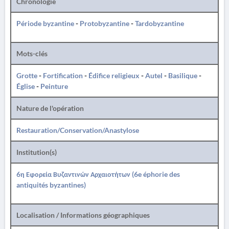
Chronologie
Période byzantine
-
Protobyzantine
-
Tardobyzantine
Mots-clés
Grotte
-
Fortification
-
Édifice religieux
-
Autel
-
Basilique
-
Église
-
Peinture
Nature de l'opération
Restauration/Conservation/Anastylose
Institution(s)
6η Εφορεία Βυζαντινών Αρχαιοτήτων (6e éphorie des
antiquités byzantines)
Localisation / Informations géographiques