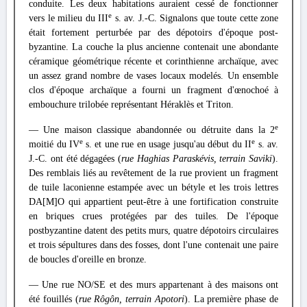
conduite. Les deux habitations auraient cessé de fonctionner
e
vers le milieu du III
s. av. J.-C. Signalons que toute cette zone
était fortement perturbée par des dépotoirs d'époque post-
byzantine. La couche la plus ancienne contenait une abondante
céramique géométrique récente et corinthienne archaïque, avec
un assez grand nombre de vases locaux modelés. Un ensemble
clos d'époque archaïque a fourni un fragment d'œnochoé à
embouchure trilobée représentant Héraklès et Triton.
e
— Une maison classique abandonnée ou détruite dans la 2
e
e
moitié du IV
s. et une rue en usage jusqu'au début du II
s. av.
J.-C. ont été dégagées (
rue Haghias Paraskévis, terrain Saviki
).
Des remblais liés au revêtement de la rue provient un fragment
de tuile laconienne estampée avec un bétyle et les trois lettres
DA[M]O qui appartient peut-être à une fortification construite
en briques crues protégées par des tuiles. De l'époque
postbyzantine datent des petits murs, quatre dépotoirs circulaires
et trois sépultures dans des fosses, dont l'une contenait une paire
de boucles d'oreille en bronze.
— Une rue NO/SE et des murs appartenant à des maisons ont
été fouillés (
rue Rôgôn, terrain Apotori
). La première phase de