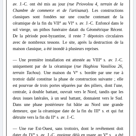
av. J.-C. ont été mis au jour
(rue Priovolou 4, terrain de la
Chambre de commerce et de l'artisanat
). Les constructions
classiques sont fondées sur une couche contenant de la
e
e
céramique de la fin du VII
au VI
s. av. J.-C. Enfoncé dans le
sol vierge, un pithos funéraire datait du Géométrique Récent.
De la période post-byzantine, il reste 7 dépotoirs circulaires
avec de nombreux tessons. Le site, après la destruction de la
maison classique, a été inondé à plusieurs reprises.
e
— Une première installation est attestée au VIII
s. av. J.-C.
uniquement par de la céramique (
rue Haghiou Vassiliou 26,
e
terrain Tachou
). Une maison du V
s. bordée par une rue à
trottoir dallé constitue la phase de construction suivante ; elle
est pourvue de trois portes séparées par des piliers, dont l'une,
centrale, à double battant, ouvrait vers le Nord, tandis que les
deux issues latérales, à un seul battant, donnaient vers le Sud.
Dans une phase postérieure fut bâtie au Nord une grande
e
demeure, que la céramique date de la fin du III
s. et qui fut
e
détruite vers la fin du II
s. av. J.-C.
— Une rue Est-Ouest, sans trottoirs, dont le revêtement doit
e
e
dater du IV
s. av. J.-C, quoique déjà en usage au V
s., a été