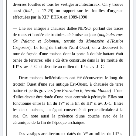
diverses fouilles et tous les vestiges architecturaux. On y trouve
aussi (
ibid
., p. 17-29) un rapport sur les fouilles d'urgence
e
effectuées par la XII
ΕΠΚΑ en 1989-1990 :
— Une rue antique à chaussée dallée NE/SO, portant des traces
de roues et bordée de trottoirs a été mise au jour (
angle des rues
Gr. Palama et Solomou, terrain du Monastère d'Hossios
Grigorios
). Le long du trottoir Nord-Ouest, on a découvert le
mur de façade d'une maison dont la porte à double battant était
ornée de ferrures; elle a dû être construite dans la lre moitié du
e
e
III
s. av. J.-C. et détruite au milieu du II
s. av. J.-C.
— Deux maisons hellénistiques ont été découvertes le long du
trottoir Ouest d'une rue antique Est-Ouest, à chaussée de terre
battue et petits graviers (
rue Priovolou 6, terrain Manou
). L'une
d'elles devait être dotée d'une cour centrale à péristyle. Elles ont
e
e
fonctionné entre la fin du IV
et la fin du III
s. av. J.-C. Entre
les deux maisons, un égout couvert était perpendiculaire à la
rue. On note aussi la présence d'une couche avec de la
céramique de la fin de l'époque archaïque.
e
e
— Des vestiges architecturaux datés du V
au milieu du III
s.