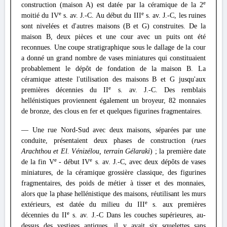
e
construction (maison A) est datée par la céramique de la 2
e
e
moitié du IV
s. av. J.-C. Au début du III
s. av. J.-C, les ruines
sont nivelées et d'autres maisons (B et G) construites. De la
maison B, deux pièces et une cour avec un puits ont été
reconnues. Une coupe stratigraphique sous le dallage de la cour
a donné un grand nombre de vases miniatures qui constituaient
probablement le dépôt de fondation de la maison B. La
céramique atteste l'utilisation des maisons B et G jusqu'aux
e
premières décennies du II
s. av. J.-C. Des remblais
hellénistiques proviennent également un broyeur, 82 monnaies
de bronze, des clous en fer et quelques figurines fragmentaires.
— Une rue Nord-Sud avec deux maisons, séparées par une
conduite, présentaient deux phases de construction (
rues
Arachthou et El. Vénizélou, terrain Gélaraki
) ; la première date
e
e
de la fin V
- début IV
s. av. J.-C, avec deux dépôts de vases
miniatures, de la céramique grossière classique, des figurines
fragmentaires, des poids de métier à tisser et des monnaies,
alors que la phase hellénistique des maisons, réutilisant les murs
e
extérieurs, est datée du milieu du III
s. aux premières
e
décennies du II
s. av. J.-C Dans les couches supérieures, au-
dessus des vestiges antiques, il y avait six squelettes sans