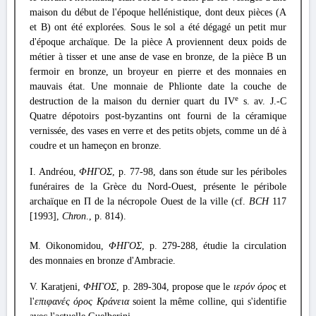
maison du début de l'époque hellénistique, dont deux pièces (A
et B) ont été explorées. Sous le sol a été dégagé un petit mur
d'époque archaïque. De la pièce A proviennent deux poids de
métier à tisser et une anse de vase en bronze, de la pièce B un
fermoir en bronze, un broyeur en pierre et des monnaies en
mauvais état. Une monnaie de Phlionte date la couche de
e
destruction de la maison du dernier quart du IV
s. av. J.-C
Quatre dépotoirs post-byzantins ont fourni de la céramique
vernissée, des vases en verre et des petits objets, comme un dé à
coudre et un hameçon en bronze.
I. Andréou,
ΦΗΓΟΣ
, p. 77-98, dans son étude sur les périboles
funéraires de la Grèce du Nord-Ouest, présente le péribole
archaïque en Π de la nécropole Ouest de la ville (cf.
BCH
117
[1993],
Chron
., p. 814).
M. Oikonomidou,
ΦΗΓΟΣ
, p. 279-288, étudie la circulation
des monnaies en bronze d'Ambracie.
V. Karatjeni,
ΦΗΓΟΣ
, p. 289-304, propose que le
ιερόν όρος
et
l'
επιφανές όρος Κράνεια
soient la même colline, qui s'identifie