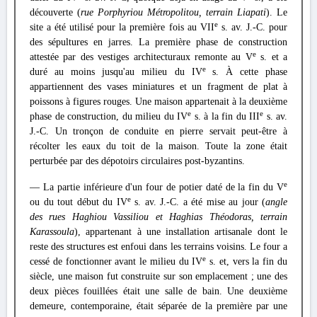
découverte (
rue Porphyriou Métropolitou, terrain Liapati
). Le
e
site a été utilisé pour la première fois au VII
s. av. J.-C. pour
des sépultures en jarres. La première phase de construction
e
attestée par des vestiges architecturaux remonte au V
s. et a
e
duré au moins jusqu'au milieu du IV
s. À cette phase
appartiennent des vases miniatures et un fragment de plat à
poissons à figures rouges. Une maison appartenait à la deuxième
e
e
phase de construction, du milieu du IV
s. à la fin du III
s. av.
J.-C. Un tronçon de conduite en pierre servait peut-être à
récolter les eaux du toit de la maison. Toute la zone était
perturbée par des dépotoirs circulaires post-byzantins.
e
— La partie inférieure d'un four de potier daté de la fin du V
e
ou du tout début du IV
s. av. J.-C. a été mise au jour (
angle
des rues Haghiou Vassiliou et Haghias Théodoras, terrain
Karassoula
), appartenant à une installation artisanale dont le
reste des structures est enfoui dans les terrains voisins. Le four a
e
cessé de fonctionner avant le milieu du IV
s. et, vers la fin du
siècle, une maison fut construite sur son emplacement ; une des
deux pièces fouillées était une salle de bain. Une deuxième
demeure, contemporaine, était séparée de la première par une