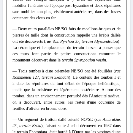
mobilier funéraire de l'époque post-byzantine et deux sépultures
sans mobilier non plus, visiblement antérieures, dans des fosses
contenant des clous en fer.
— Deux murs parallèles NE/SO faits de moellons-briques et de
pierres de taille dont la construction rappelle une krépis dallée
ont été découverts (
rue Vas. Pyrrhou 37, terrain Alyssandratou
).
La céramique et l'emplacement du terrain laissent à penser que
ces murs font partie de petites constructions entourant le
monument découvert dans le
terrain Spyropoulou voisin
.
— Trois tombes à ciste orientées NE/SO ont été fouillées (
rue
Kommenou 127, terrain Skandali
). Le contenu des tombes 1 et
2 date les sépultures du tout début de l'époque hellénistique,
tandis que la troisième est légèrement postérieure. Autour des
tombes, dans un environnement perturbé dès l'Antiquité tardive,
on a découvert, entre autres, les restes d'une couronne de
feuilles d'olivier en bronze doré.
— Un segment de trottoir dallé orienté NO/SE (
rue Ambrakias
25, terrain Krika
), faisant suite à celui découvert en 1987 dans
le terrain Photoniata, était bordé à l'Ouest par les vestiges d'une