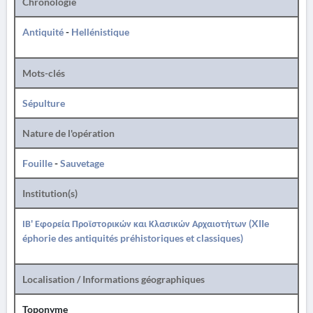
Chronologie
Antiquité
-
Hellénistique
Mots-clés
Sépulture
Nature de l'opération
Fouille
-
Sauvetage
Institution(s)
ΙΒ' Εφορεία Προϊστορικών και Κλασικών Αρχαιοτήτων (XIIe
éphorie des antiquités préhistoriques et classiques)
Localisation / Informations géographiques
Toponyme