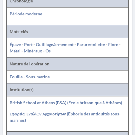
Chronologie
Période moderne
Mots-clés
Épave
-
Port
-
Outillage/armement
-
Parure/toilette
-
Flore
-
Métal
-
Minéraux
-
Os
Nature de l'opération
Fouille
-
Sous-marine
Institution(s)
British School at Athens (BSA) (École britannique à Athènes)
Εφορεία Εναλίων Αρχαιοτήτων (Éphorie des antiquités sous-
marines)