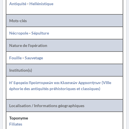
Antiquité
-
Hellénistique
Mots-clés
Nécropole
-
Sépulture
Nature de l'opération
Fouille
-
Sauvetage
Institution(s)
Η' Εφορεία Προϊστορικών και Κλασικών Αρχαιοτήτων (VIIIe
éphorie des antiquités préhistoriques et classiques)
Localisation / Informations géographiques
Toponyme
Filiates