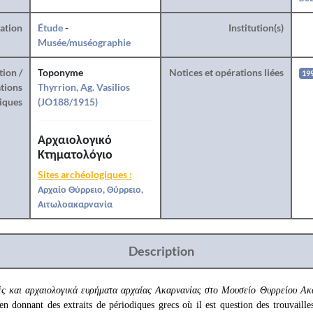
ration
Étude
-
Institution(s)
Musée/muséographie
tion /
Toponyme
Notices et opérations liées
19
tions
Thyrrion, Ag. Vasilios
iques
(JO188/1915)
Αρχαιολογικό
Κτηματολόγιο
Sites archéologiques :
Αρχαίο Θύρρειο, Θύρρειο,
Αιτωλοακαρνανία
Description
ς και αρχαιολογικά ευρήματα αρχαίας Ακαρνανίας στο Μουσείο Θυρρείου Ακ
 donnant des extraits de périodiques grecs où il est question des trouvailles,