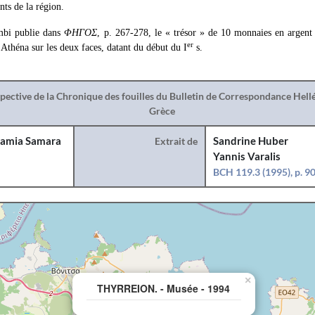
nts de la région.
ambi publie dans
ΦΗΓΟΣ
, p. 267-278, le « trésor » de 10 monnaies en argent
er
'Athéna sur les deux faces, datant du début du I
s.
spective de la Chronique des fouilles du Bulletin de Correspondance Hel
Grèce
amia Samara
Extrait de
Sandrine Huber
Yannis Varalis
BCH 119.3 (1995), p. 9
×
THYRREION. - Musée - 1994