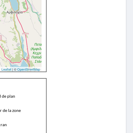
Leaflet
| ©
OpenStreetMap
d de plan
r de la zone
cran