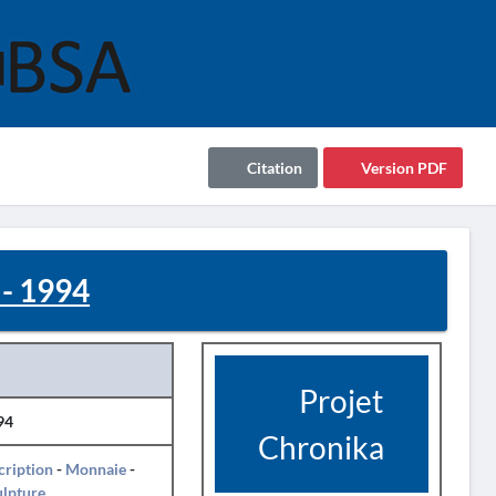
Citation
Version PDF
- 1994
Projet
94
Chronika
cription
-
Monnaie
-
ulpture