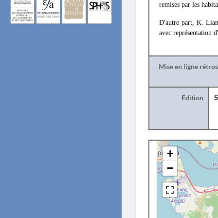
remises par les habita
D'autre part, K. Li
avec représentation d
Mise en ligne rétro
Édition
S
+
−