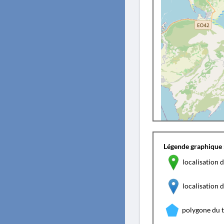
Légende graphique 
localisation d
localisation
polygone du 