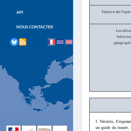
Nature de l'opé
API
NOUS CONTACTER
Localisa
Informa
géograph
I. Nératzis,
Επιγραφέ
un guide du musée, en