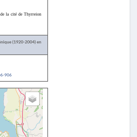
 de la cité de Thyrreion
lénique (1920-2004) en
06-906