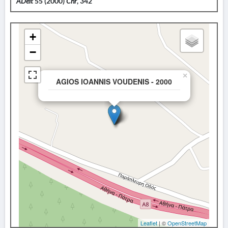
ADelt
55 (2000)
Chr
, 342
+
−
×
AGIOS IOANNIS VOUDENIS - 2000
Leaflet
| ©
OpenStreetMap