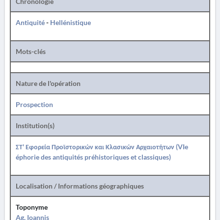
Chronologie
Antiquité
-
Hellénistique
Mots-clés
Nature de l'opération
Prospection
Institution(s)
ΣΤ' Εφορεία Προϊστορικών και Κλασικών Αρχαιοτήτων (VIe
éphorie des antiquités préhistoriques et classiques)
Localisation / Informations géographiques
Toponyme
Ag. Ioannis