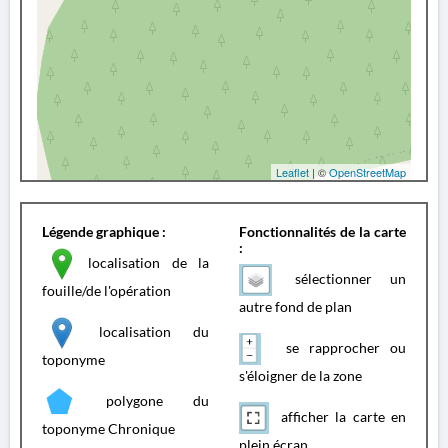
Leaflet
| ©
OpenStreetMap
Légende graphique :
Fonctionnalités de la carte
:
localisation de la
sélectionner un
fouille/de l'opération
autre fond de plan
localisation du
se rapprocher ou
toponyme
s'éloigner de la zone
polygone du
afficher la carte en
toponyme Chronique
plein écran