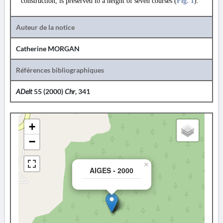
construction, is preserved to a height of seven courses (
Fig. 1
).
Auteur de la notice
Catherine MORGAN
Références bibliographiques
ADelt
55 (2000)
Chr
, 341
+
−
×
AIGES - 2000