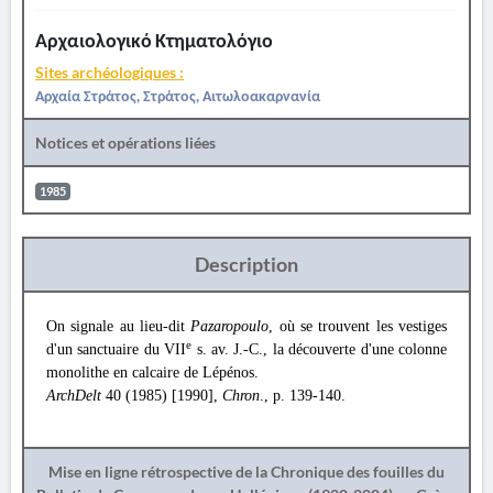
Αρχαιολογικό Κτηματολόγιο
Sites archéologiques :
Αρχαία Στράτος, Στράτος, Αιτωλοακαρνανία
Notices et opérations liées
1985
Description
On signale au lieu-dit
Pazaropoulo
, où se trouvent les vestiges
e
d'un sanctuaire du VII
s. av. J.-C., la découverte d'une colonne
monolithe en calcaire de Lépénos.
ArchDelt
40 (1985) [1990],
Chron
., p. 139-140.
Mise en ligne rétrospective de la Chronique des fouilles du