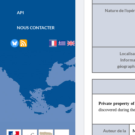
Nature de l'opé
API
NOUS CONTACTER
Localisa
Informa
géograph
Private property of
discovered during th
Auteur de la
M