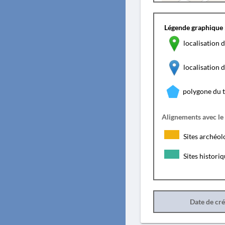
Légende graphique 
localisation d
localisation
polygone du 
Alignements avec le
Sites archéol
Sites histori
Date de cr