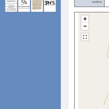
notice
+
−