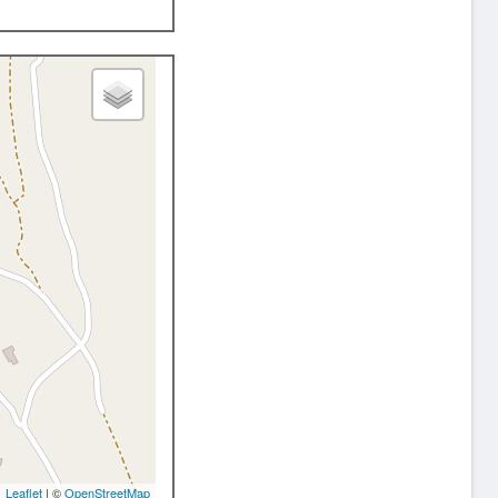
Leaflet
| ©
OpenStreetMap