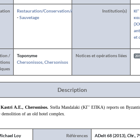
ration
Restauration/Conservation/Anastylose
Institution(s)
ΚΓ'
-
Sauvetage
και
(XX
ant
et 
tion /
Toponyme
Notices et opérations liées
20
tions
Chersonissos, Chersonisos
iques
Description
 Kastri A.E., Chersonisos.
Stella Mandalaki (ΚΓ’ ΕΠΚΑ) reports on Byzantin
e demolition of an old hotel complex.
ichael Loy
Références
ADelt 68 (2013),
Chr
., 