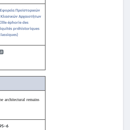
 Εφορεία Προϊστορικών
 Κλασικών Αρχαιοτήτων
IIIe éphorie des
iquités préhistoriques
classiques)
13
e architectural remains
795–6