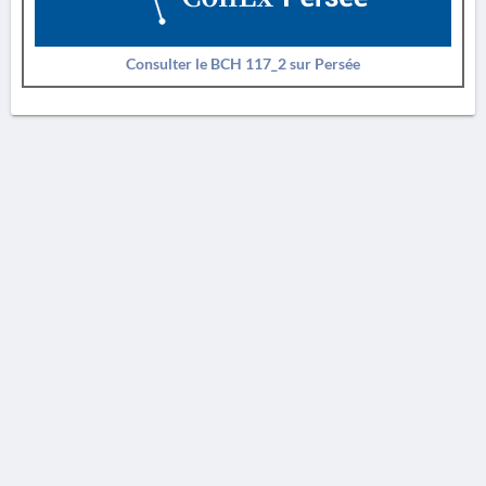
Consulter le BCH 117_2 sur Persée
AVERTISSEMENT
La Chronique des fouilles en ligne ne constitue en aucun cas une publication des
découvertes qui y sont signalées. L'EfA et la BSA ne peuvent délivrer de copie des