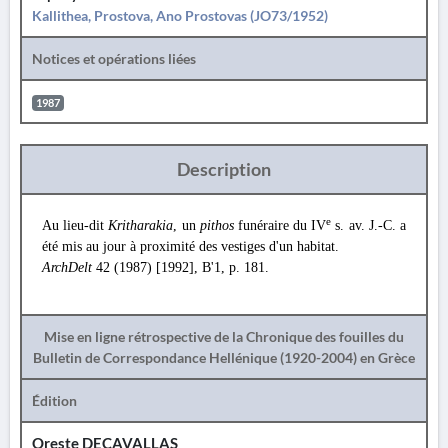
Kallithea, Prostova, Ano Prostovas (JO73/1952)
Notices et opérations liées
1987
Description
e
Au lieu-dit
Kritharakia
, un
pithos
funéraire du IV
s. av. J.-C. a
été mis au jour à proximité des vestiges d'un habitat.
ArchDelt
42 (1987) [1992], Β'1, p. 181.
Mise en ligne rétrospective de la Chronique des fouilles du
Bulletin de Correspondance Hellénique (1920-2004) en Grèce
Édition
Oreste DECAVALLAS