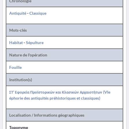
Chronologie
Antiquité
-
Classique
Mots-clés
Habitat
-
Sépulture
Nature de l'opération
Fouille
Institution(s)
ΣΤ' Εφορεία Προϊστορικών και Κλασικών Αρχαιοτήτων (VIe
éphorie des antiquités préhistoriques et classiques)
Localisation / Informations géographiques
Toponyme