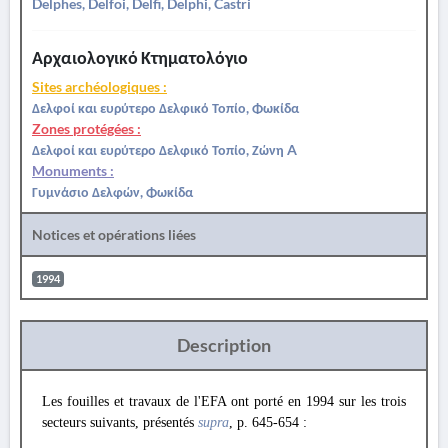
Delphes, Delfoi, Delfi, Delphi, Castri
Αρχαιολογικό Κτηματολόγιο
Sites archéologiques :
Δελφοί και ευρύτερο Δελφικό Τοπίο, Φωκίδα
Zones protégées :
Δελφοί και ευρύτερο Δελφικό Τοπίο, Ζώνη A
Monuments :
Γυμνάσιο Δελφών, Φωκίδα
Notices et opérations liées
1994
Description
Les fouilles et travaux de l'EFA ont porté en 1994 sur les trois
secteurs suivants, présentés
supra
, p. 645-654 :