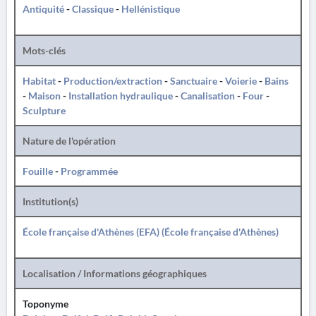
Antiquité
-
Classique
-
Hellénistique
Mots-clés
Habitat
-
Production/extraction
-
Sanctuaire
-
Voierie
-
Bains
-
Maison
-
Installation hydraulique
-
Canalisation
-
Four
-
Sculpture
Nature de l'opération
Fouille
-
Programmée
Institution(s)
École française d'Athènes (EFA) (École française d'Athènes)
Localisation / Informations géographiques
Toponyme