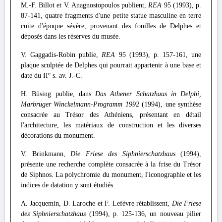
M.-F. Billot et V. Anagnostopoulos publient,
REA
95 (1993), p.
87-141, quatre fragments d'une petite statue masculine en terre
cuite d'époque sévère, provenant des fouilles de Delphes et
déposés dans les réserves du musée.
V. Gaggadis-Robin publie,
REA
95 (1993), p. 157-161, une
plaque sculptée de Delphes qui pourrait appartenir à une base et
e
date du II
s. av. J.-C.
H. Büsing publie, dans
Das Athener Schatzhaus in Delphi,
Marbruger Winckelmann-Programm 1992
(1994), une synthèse
consacrée au Trésor des Athéniens, présentant en détail
l'architecture, les matériaux de construction et les diverses
décorations du monument.
V. Brinkmann,
Die Friese des Siphnierschatzhaus
(1994),
présente une recherche complète consacrée à la frise du Trésor
de Siphnos. La polychromie du monument, l'iconographie et les
indices de datation y sont étudiés.
A. Jacquemin, D. Laroche et F. Lefèvre rétablissent,
Die Friese
des Siphnierschatzhaus
(1994), p. 125-136, un nouveau pilier