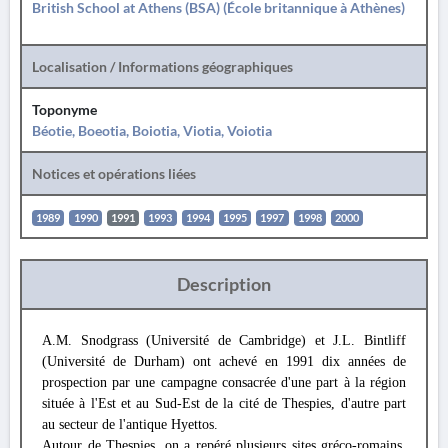
British School at Athens (BSA) (École britannique à Athènes)
Localisation / Informations géographiques
Toponyme
Béotie, Boeotia, Boiotia, Viotia, Voiotia
Notices et opérations liées
1989
1990
1991
1993
1994
1995
1997
1998
2000
Description
A.M. Snodgrass (Université de Cambridge) et J.L. Bintliff
(Université de Durham) ont achevé en 1991 dix années de
prospection par une campagne consacrée d'une part à la région
située à l'Est et au Sud-Est de la cité de Thespies, d'autre part
au secteur de l'antique Hyettos.
Autour de Thespies, on a repéré plusieurs sites gréco-romains,