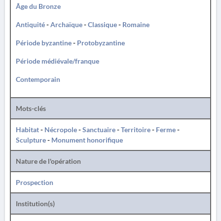
Âge du Bronze
Antiquité
-
Archaïque
-
Classique
-
Romaine
Période byzantine
-
Protobyzantine
Période médiévale/franque
Contemporain
Mots-clés
Habitat
-
Nécropole
-
Sanctuaire
-
Territoire
-
Ferme
-
Sculpture
-
Monument honorifique
Nature de l'opération
Prospection
Institution(s)