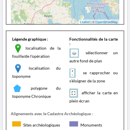
Leaflet
| ©
OpenStreetMap
Légende graphique :
Fonctionnalités de la carte
:
localisation de la
sélectionner un
fouille/de l'opération
autre fond de plan
localisation du
se rapprocher ou
toponyme
s'éloigner de la zone
polygone du
afficher la carte en
toponyme Chronique
plein écran
Alignements avec le Cadastre Archéologique :
Sites archéologiques
Monuments