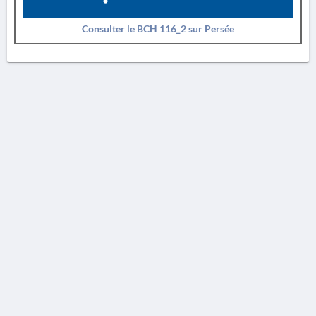
Consulter le BCH 116_2 sur Persée
AVERTISSEMENT
La Chronique des fouilles en ligne ne constitue en aucun cas une publication des
découvertes qui y sont signalées. L'EfA et la BSA ne peuvent délivrer de copie des
illustrations qui y sont reproduites et dont ils ne détiennent pas les droits.